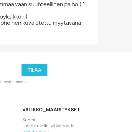
ammaa vaan suuhteellinen paino ( 1
yksikkö : 1
 oheinen kuva otettu myytävänä
o yhteystietomme
VALIKKO_MÄÄRITYKSET
Suomi
Lähetä meille sähköpostia:
reijo@kane.fi