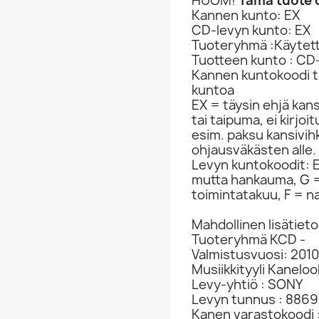
HUOM!
Tämä tuote o
Kannen kunto: EX
CD-levyn kunto: EX
Tuoteryhmä :Käytet
Tuotteen kunto : CD
Kannen kuntokoodi ta
kuntoa
EX = täysin ehjä kan
tai taipuma, ei kirjo
esim. paksu kansivih
ohjausväkästen alle.
Levyn kuntokoodit: EX
mutta hankauma, G =
toimintatakuu, F = na
Mahdollinen lisätieto
Tuoteryhmä KCD -
Valmistusvuosi: 2010
Musiikkityyli Kaneloo
Levy-yhtiö : SONY
Levyn tunnus : 886
Kanen varastokoodi 