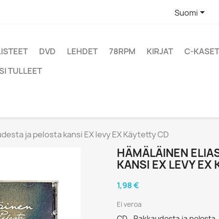

Suomi
LISTEET
DVD
LEHDET
78RPM
KIRJAT
C-KASET
SI TULLEET
desta ja pelosta kansi EX levy EX Käytetty CD
HÄMÄLÄINEN ELIA
KANSI EX LEVY EX
1,98 €
Ei veroa
CD - Rakkaudesta ja pelosta