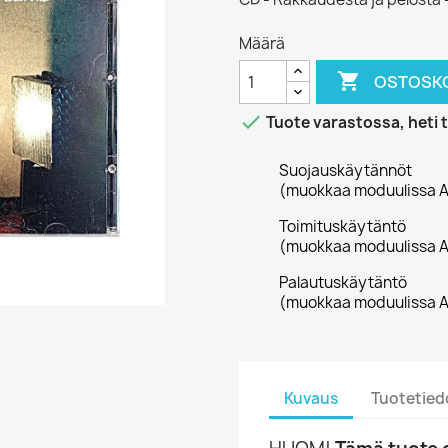
Määrä

OSTOSKO

Tuote varastossa, heti 
Suojauskäytännöt
(muokkaa moduulissa A
Toimituskäytäntö
(muokkaa moduulissa A
Palautuskäytäntö
(muokkaa moduulissa A
Kuvaus
Tuotetied