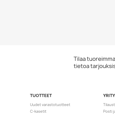
Tilaa tuoreimmat
tietoa tarjouks
TUOTTEET
YRIT
Uudet varastotuotteet
Tilaus
C-kasetit
Posti 