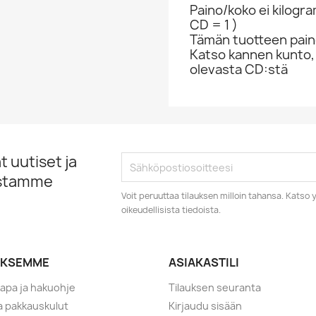
Paino/koko ei kilogr
CD = 1 )
Tämän tuotteen paino
Katso kannen kunto,
olevasta CD:stä
 uutiset ja
istamme
Voit peruuttaa tilauksen milloin tahansa. Kats
oikeudellisista tiedoista.
YKSEMME
ASIAKASTILI
tapa ja hakuohje
Tilauksen seuranta
ja pakkauskulut
Kirjaudu sisään