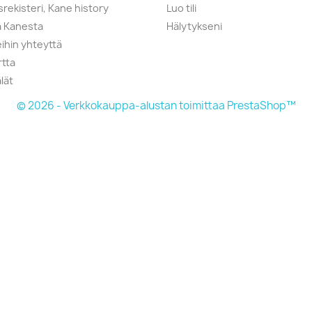
srekisteri, Kane history
Luo tili
a Kanesta
Hälytykseni
ihin yhteyttä
rtta
lät
© 2026 - Verkkokauppa-alustan toimittaa PrestaShop™