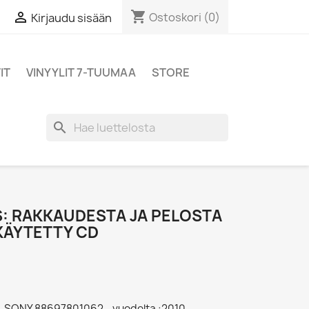
shopping_cart

Ostoskori
(0)
Kirjaudu sisään
IT
VINYYLIT 7-TUUMAA
STORE
search
S: RAKKAUDESTA JA PELOSTA
 KÄYTETTY CD
 - SONY 88697801062 - vuodelta :2010,