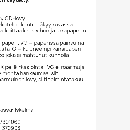
n käytetty.
ty CD-levy
-kotelon kunto näkyy kuvassa,
rkoittaa kansivihon ja takapaperin
sipaperi. VG = paperissa painauma
itusta, G = kuluneempi kansipaperi,
ko joka ei mahtunut kunnolla
 peilikirkas pinta , VG ei naarmuja
 monta hankaumaa. silti
armuinen levy, silti toimintatakuu.
:
kissa: Iskelmä
97801062
: 370903