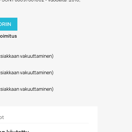
RIIN
toimitus
siakkaan vakuuttaminen)
siakkaan vakuuttaminen)
siakkaan vakuuttaminen)
ot