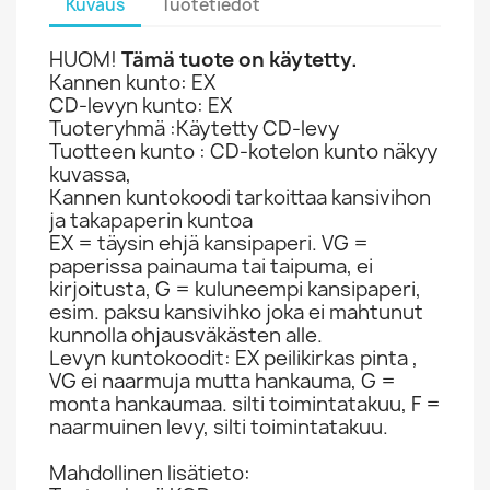
Kuvaus
Tuotetiedot
HUOM!
Tämä tuote on käytetty.
Kannen kunto: EX
CD-levyn kunto: EX
Tuoteryhmä :Käytetty CD-levy
Tuotteen kunto : CD-kotelon kunto näkyy
kuvassa,
Kannen kuntokoodi tarkoittaa kansivihon
ja takapaperin kuntoa
EX = täysin ehjä kansipaperi. VG =
paperissa painauma tai taipuma, ei
kirjoitusta, G = kuluneempi kansipaperi,
esim. paksu kansivihko joka ei mahtunut
kunnolla ohjausväkästen alle.
Levyn kuntokoodit: EX peilikirkas pinta ,
VG ei naarmuja mutta hankauma, G =
monta hankaumaa. silti toimintatakuu, F =
naarmuinen levy, silti toimintatakuu.
Mahdollinen lisätieto: