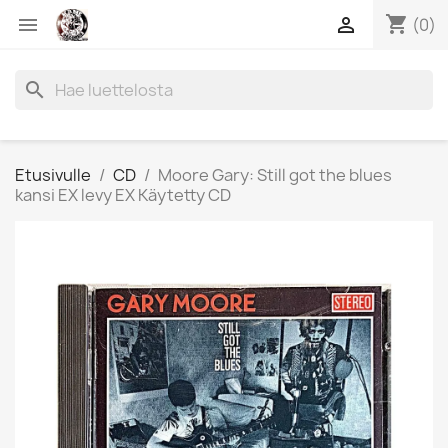
shopping_cart


(0)
search
Etusivulle
CD
Moore Gary: Still got the blues
kansi EX levy EX Käytetty CD