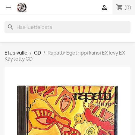
shopping_cart


(0)
search
Etusivulle
CD
Rapatti: Egotrippi kansi EX levy EX
Käytetty CD