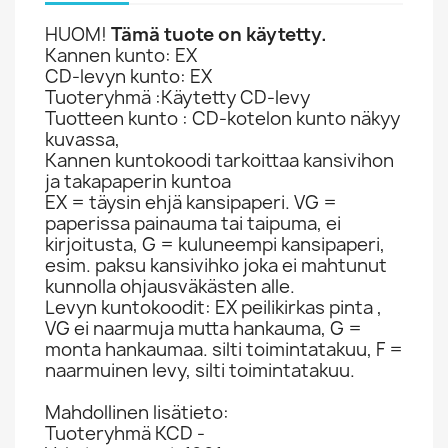
HUOM!
Tämä tuote on käytetty.
Kannen kunto: EX
CD-levyn kunto: EX
Tuoteryhmä :Käytetty CD-levy
Tuotteen kunto : CD-kotelon kunto näkyy
kuvassa,
Kannen kuntokoodi tarkoittaa kansivihon
ja takapaperin kuntoa
EX = täysin ehjä kansipaperi. VG =
paperissa painauma tai taipuma, ei
kirjoitusta, G = kuluneempi kansipaperi,
esim. paksu kansivihko joka ei mahtunut
kunnolla ohjausväkästen alle.
Levyn kuntokoodit: EX peilikirkas pinta ,
VG ei naarmuja mutta hankauma, G =
monta hankaumaa. silti toimintatakuu, F =
naarmuinen levy, silti toimintatakuu.
Mahdollinen lisätieto:
Tuoteryhmä KCD -