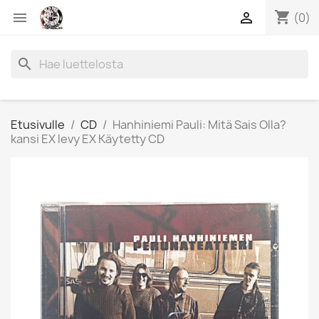
shopping_cart


(0)
search
Etusivulle
CD
Hanhiniemi Pauli: Mitä Sais Olla?
kansi EX levy EX Käytetty CD