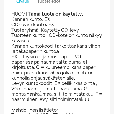
Kuvaus
Tuotetiedot
HUOM!
Tämä tuote on käytetty.
Kannen kunto: EX
CD-levyn kunto: EX
Tuoteryhmä :Käytetty CD-levy
Tuotteen kunto : CD-kotelon kunto näkyy
kuvassa,
Kannen kuntokoodi tarkoittaa kansivihon
ja takapaperin kuntoa
EX = täysin ehjä kansipaperi. VG =
paperissa painauma tai taipuma, ei
kirjoitusta, G = kuluneempi kansipaperi,
esim. paksu kansivihko joka ei mahtunut
kunnolla ohjausväkästen alle.
Levyn kuntokoodit: EX peilikirkas pinta ,
VG ei naarmuja mutta hankauma, G =
monta hankaumaa. silti toimintatakuu, F =
naarmuinen levy, silti toimintatakuu.
Mahdollinen lisätieto: