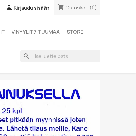
shopping_cart

Ostoskori
(0)
Kirjaudu sisään
IT
VINYYLIT 7-TUUMAA
STORE
search