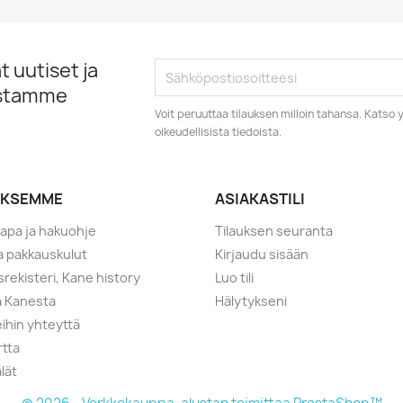
 uutiset ja
istamme
Voit peruuttaa tilauksen milloin tahansa. Kats
oikeudellisista tiedoista.
YKSEMME
ASIAKASTILI
tapa ja hakuohje
Tilauksen seuranta
ja pakkauskulut
Kirjaudu sisään
srekisteri, Kane history
Luo tili
a Kanesta
Hälytykseni
ihin yhteyttä
rtta
lät