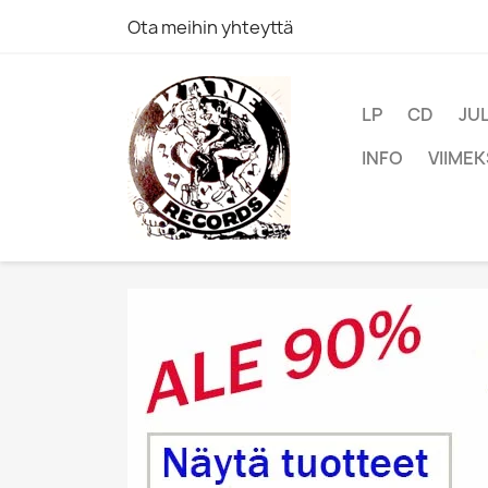
Ota meihin yhteyttä
LP
CD
JU
INFO
VIIMEK