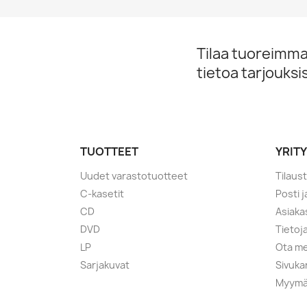
Tilaa tuoreimmat
tietoa tarjouks
TUOTTEET
YRIT
Uudet varastotuotteet
Tilaus
C-kasetit
Posti 
CD
Asiaka
DVD
Tietoj
LP
Ota me
Sarjakuvat
Sivuka
Myymä