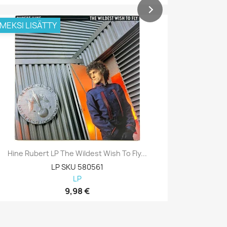
IMEKSI LISÄTTY
VIIMEKSI L
Hine Rubert LP The Wildest Wish To Fly...
Kansas 
LP SKU 580561
LP
9,98 €