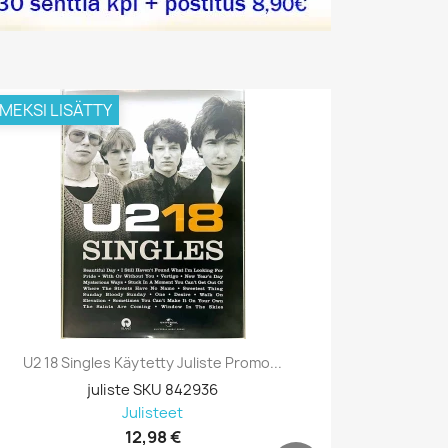
IMEKSI LISÄTTY
VIIMEKSI L
U2 18 Singles Käytetty Juliste Promo...
Prodigy, B
juliste SKU 842936
Julisteet
12,98 €