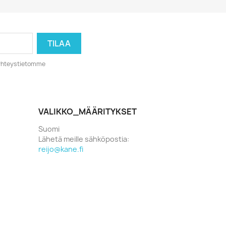
o yhteystietomme
VALIKKO_MÄÄRITYKSET
Suomi
Lähetä meille sähköpostia:
reijo@kane.fi