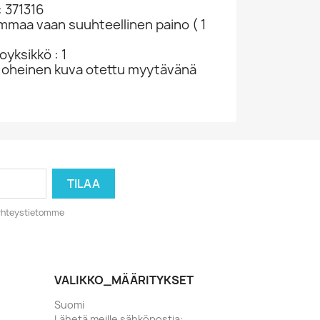
 371316
ammaa vaan suuhteellinen paino ( 1
yksikkö : 1
 oheinen kuva otettu myytävänä
o yhteystietomme
VALIKKO_MÄÄRITYKSET
Suomi
Lähetä meille sähköpostia: