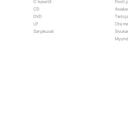
C-kasetit
Posti 
CD
Asiaka
DVD
Tietoj
LP
Ota me
Sarjakuvat
Sivuka
Myymä