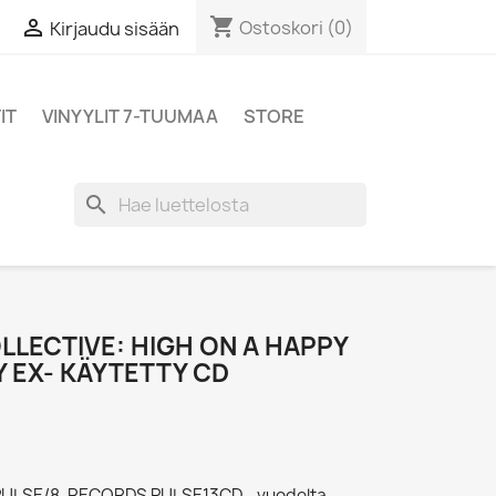
shopping_cart

Ostoskori
(0)
Kirjaudu sisään
IT
VINYYLIT 7-TUUMAA
STORE
search
LLECTIVE: HIGH ON A HAPPY
Y EX- KÄYTETTY CD
- PULSE/8-RECORDS PULSE13CD - vuodelta