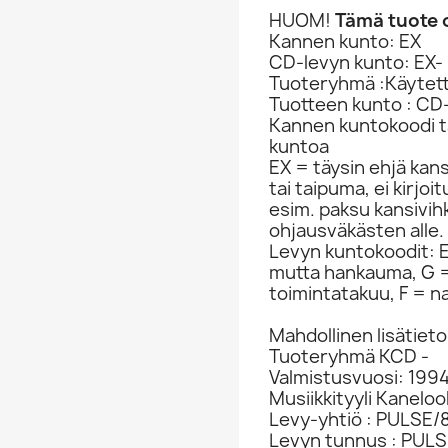
HUOM!
Tämä tuote o
Kannen kunto: EX
CD-levyn kunto: EX-
Tuoteryhmä :Käytet
Tuotteen kunto : CD
Kannen kuntokoodi ta
kuntoa
EX = täysin ehjä kan
tai taipuma, ei kirjo
esim. paksu kansivih
ohjausväkästen alle.
Levyn kuntokoodit: EX
mutta hankauma, G =
toimintatakuu, F = na
Mahdollinen lisätieto
Tuoteryhmä KCD -
Valmistusvuosi: 199
Musiikkityyli Kanelo
Levy-yhtiö : PULSE
Levyn tunnus : PUL