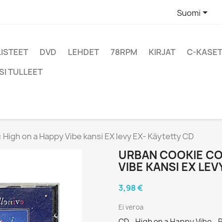

Suomi
LISTEET
DVD
LEHDET
78RPM
KIRJAT
C-KASET
SI TULLEET
 High on a Happy Vibe kansi EX levy EX- Käytetty CD
URBAN COOKIE CO
VIBE KANSI EX LEV
3,98 €
Ei veroa
CD - High on a Happy Vibe 