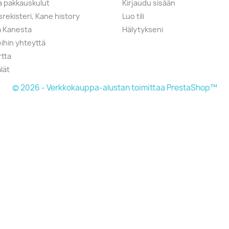
ja pakkauskulut
Kirjaudu sisään
srekisteri, Kane history
Luo tili
a Kanesta
Hälytykseni
ihin yhteyttä
rtta
lät
© 2026 - Verkkokauppa-alustan toimittaa PrestaShop™