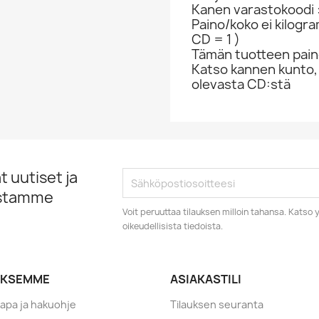
Kanen varastokoodi :
Paino/koko ei kilogr
CD = 1 )
Tämän tuotteen paino
Katso kannen kunto,
olevasta CD:stä
 uutiset ja
istamme
Voit peruuttaa tilauksen milloin tahansa. Kats
oikeudellisista tiedoista.
YKSEMME
ASIAKASTILI
tapa ja hakuohje
Tilauksen seuranta