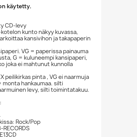
n käytetty.
ty CD-levy
-kotelon kunto näkyy kuvassa,
rkoittaa kansivihon ja takapaperin
sipaperi. VG = paperissa painauma
itusta, G = kuluneempi kansipaperi,
ko joka ei mahtunut kunnolla
 peilikirkas pinta , VG ei naarmuja
 monta hankaumaa. silti
armuinen levy, silti toimintatakuu.
:
4
okissa: Rock/Pop
/8-RECORDS
SE13CD