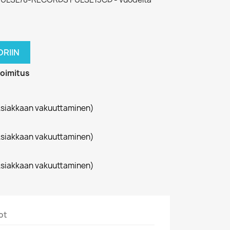
RIIN
toimitus
siakkaan vakuuttaminen)
siakkaan vakuuttaminen)
siakkaan vakuuttaminen)
ot