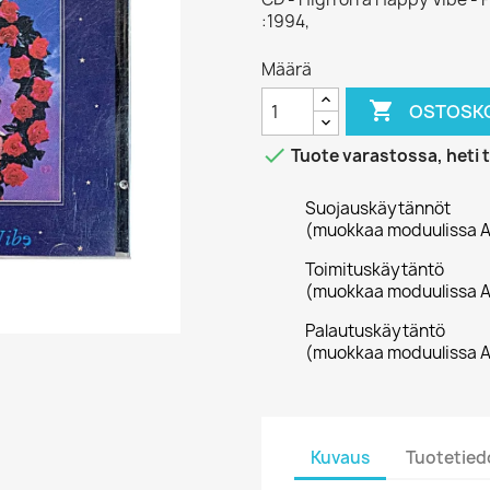
:1994,
Määrä

OSTOSKO

Tuote varastossa, heti 
Suojauskäytännöt
(muokkaa moduulissa A
Toimituskäytäntö
(muokkaa moduulissa A
Palautuskäytäntö
(muokkaa moduulissa A
Kuvaus
Tuotetied