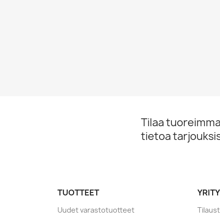
Tilaa tuoreimmat
tietoa tarjouks
TUOTTEET
YRIT
Uudet varastotuotteet
Tilaus