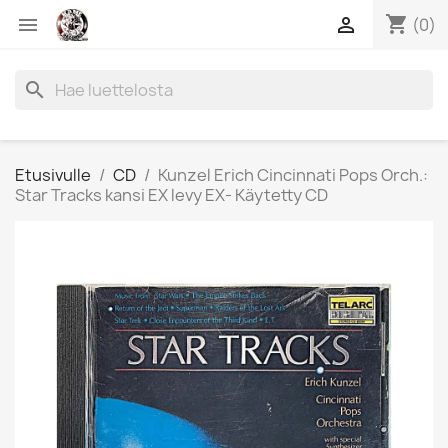
shopping_cart


(0)
search
Etusivulle
CD
Kunzel Erich Cincinnati Pops Orch.:
Star Tracks kansi EX levy EX- Käytetty CD