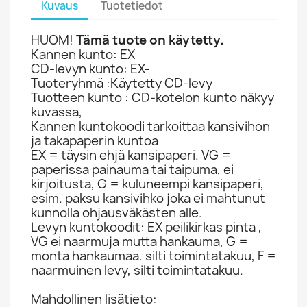
Kuvaus
Tuotetiedot
HUOM!
Tämä tuote on käytetty.
Kannen kunto: EX
CD-levyn kunto: EX-
Tuoteryhmä :Käytetty CD-levy
Tuotteen kunto : CD-kotelon kunto näkyy
kuvassa,
Kannen kuntokoodi tarkoittaa kansivihon
ja takapaperin kuntoa
EX = täysin ehjä kansipaperi. VG =
paperissa painauma tai taipuma, ei
kirjoitusta, G = kuluneempi kansipaperi,
esim. paksu kansivihko joka ei mahtunut
kunnolla ohjausväkästen alle.
Levyn kuntokoodit: EX peilikirkas pinta ,
VG ei naarmuja mutta hankauma, G =
monta hankaumaa. silti toimintatakuu, F =
naarmuinen levy, silti toimintatakuu.
Mahdollinen lisätieto: