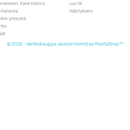
srekisteri, Kane history
Luo tili
a Kanesta
Hälytykseni
ihin yhteyttä
rtta
lät
© 2026 - Verkkokauppa-alustan toimittaa PrestaShop™