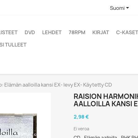

Suomi
LISTEET
DVD
LEHDET
78RPM
KIRJAT
C-KASET
SI TULLEET
 Elämän aalloilla kansi EX- levy EX- Käytetty CD
RAISION HARMON
AALLOILLA KANSI 
2,98 €
Ei veroa
CD - Elämän aalloilla - RHK R