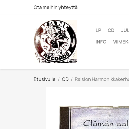
Ota meihin yhteyttä
LP
CD
JU
INFO
VIIMEK
Etusivulle
CD
Raision Harmonikkakerho: