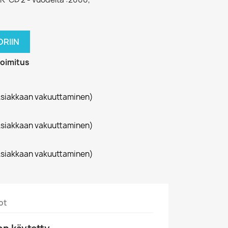
RIIN
toimitus
siakkaan vakuuttaminen)
siakkaan vakuuttaminen)
siakkaan vakuuttaminen)
ot