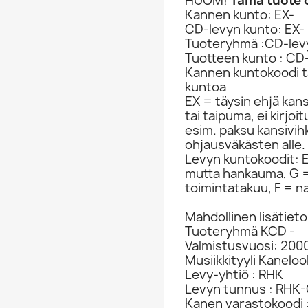
HUOM!
Tämä tuote o
Kannen kunto: EX-
CD-levyn kunto: EX-
Tuoteryhmä :CD-lev
Tuotteen kunto : CD
Kannen kuntokoodi ta
kuntoa
EX = täysin ehjä kan
tai taipuma, ei kirjo
esim. paksu kansivih
ohjausväkästen alle.
Levyn kuntokoodit: EX
mutta hankauma, G =
toimintatakuu, F = na
Mahdollinen lisätieto
Tuoteryhmä KCD -
Valmistusvuosi: 200
Musiikkityyli Kaneloo
Levy-yhtiö : RHK
Levyn tunnus : RHK
Kanen varastokoodi 