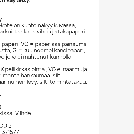
n käytetty.
y
-kotelon kunto näkyy kuvassa,
rkoittaa kansivihon ja takapaperin
sipaperi. VG = paperissa painauma
itusta, G = kuluneempi kansipaperi,
ko joka ei mahtunut kunnolla
 peilikirkas pinta , VG ei naarmuja
 monta hankaumaa. silti
armuinen levy, silti toimintatakuu.
:
0
kissa: Viihde
-CD 2
: 371577