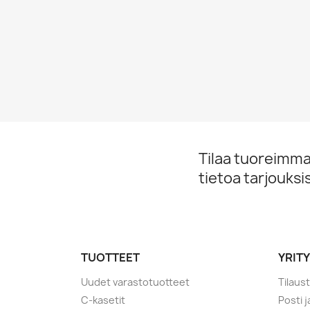
Tilaa tuoreimmat
tietoa tarjouks
TUOTTEET
YRIT
Uudet varastotuotteet
Tilaus
C-kasetit
Posti 