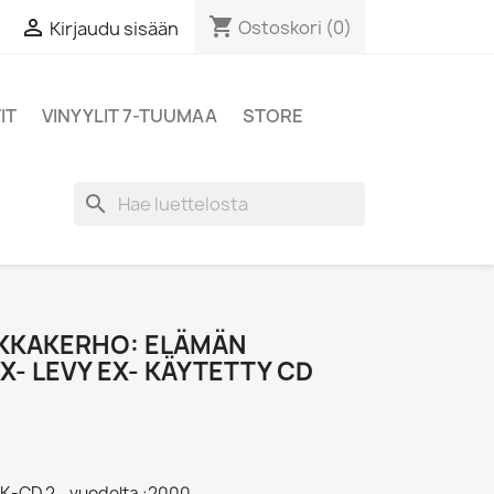
shopping_cart

Ostoskori
(0)
Kirjaudu sisään
IT
VINYYLIT 7-TUUMAA
STORE
search
IKKAKERHO: ELÄMÄN
EX- LEVY EX- KÄYTETTY CD
HK-CD 2 - vuodelta :2000,