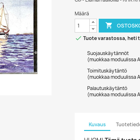
Määrä

OSTOSKO

Tuote varastossa, heti 
Suojauskäytännöt
(muokkaa moduulissa A
Toimituskäytäntö
(muokkaa moduulissa A
Palautuskäytäntö
(muokkaa moduulissa A
Kuvaus
Tuotetied