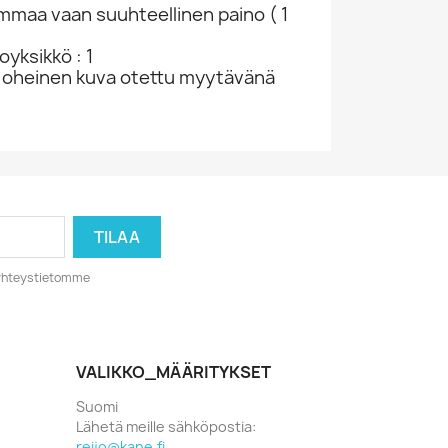
ammaa vaan suuhteellinen paino ( 1
yksikkö : 1
 oheinen kuva otettu myytävänä
o yhteystietomme
VALIKKO_MÄÄRITYKSET
Suomi
Lähetä meille sähköpostia:
reijo@kane.fi