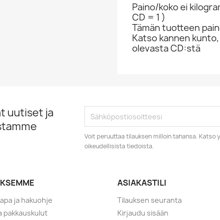
Paino/koko ei kilogr
CD = 1 )
Tämän tuotteen paino
Katso kannen kunto,
olevasta CD:stä
 uutiset ja
istamme
Voit peruuttaa tilauksen milloin tahansa. Kats
oikeudellisista tiedoista.
YKSEMME
ASIAKASTILI
tapa ja hakuohje
Tilauksen seuranta
ja pakkauskulut
Kirjaudu sisään