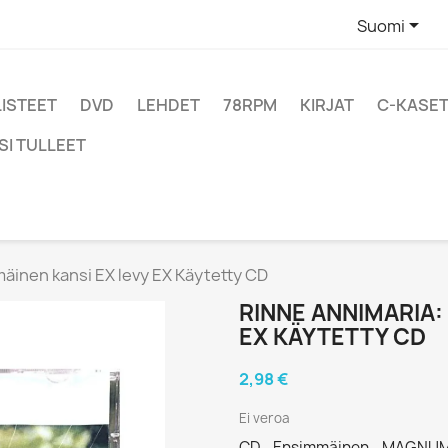

Suomi
LISTEET
DVD
LEHDET
78RPM
KIRJAT
C-KASET
SI TULLEET
äinen kansi EX levy EX Käytetty CD
RINNE ANNIMARIA:
EX KÄYTETTY CD
2,98 €
Ei veroa
CD - Ensimmäinen - MAGNUM