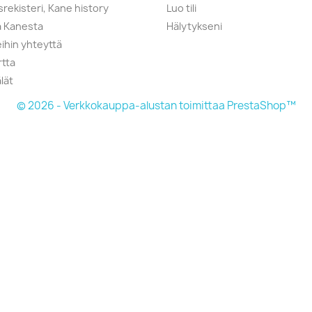
srekisteri, Kane history
Luo tili
a Kanesta
Hälytykseni
ihin yhteyttä
rtta
lät
© 2026 - Verkkokauppa-alustan toimittaa PrestaShop™