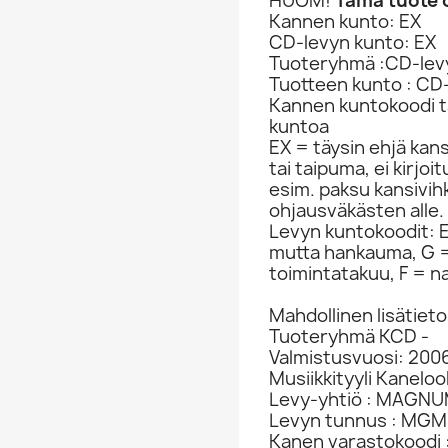
HUOM!
Tämä tuote o
Kannen kunto: EX
CD-levyn kunto: EX
Tuoteryhmä :CD-lev
Tuotteen kunto : CD
Kannen kuntokoodi ta
kuntoa
EX = täysin ehjä kan
tai taipuma, ei kirjo
esim. paksu kansivih
ohjausväkästen alle.
Levyn kuntokoodit: EX
mutta hankauma, G =
toimintatakuu, F = na
Mahdollinen lisätieto
Tuoteryhmä KCD -
Valmistusvuosi: 200
Musiikkityyli Kanelo
Levy-yhtiö : MAGN
Levyn tunnus : MGM
Kanen varastokoodi 