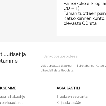
Paino/koko ei kilogr
CD = 1 )
Tämän tuotteen paino
Katso kannen kunto,
olevasta CD:stä
 uutiset ja
istamme
Voit peruuttaa tilauksen milloin tahansa. Kats
oikeudellisista tiedoista.
YKSEMME
ASIAKASTILI
tapa ja hakuohje
Tilauksen seuranta
ja pakkauskulut
Kirjaudu sisään