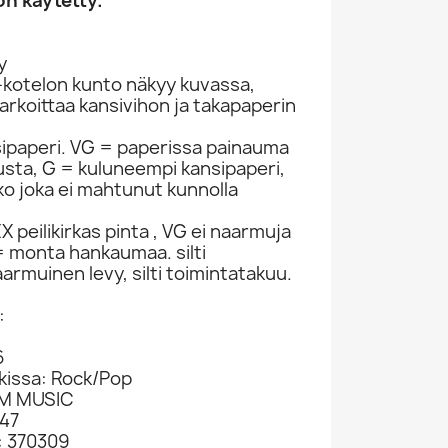
n käytetty.
y
-kotelon kunto näkyy kuvassa,
rkoittaa kansivihon ja takapaperin
sipaperi. VG = paperissa painauma
itusta, G = kuluneempi kansipaperi,
ko joka ei mahtunut kunnolla
 peilikirkas pinta , VG ei naarmuja
 monta hankaumaa. silti
armuinen levy, silti toimintatakuu.
:
6
okissa: Rock/Pop
UM MUSIC
47
: 370309