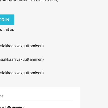
RIIN
toimitus
siakkaan vakuuttaminen)
siakkaan vakuuttaminen)
siakkaan vakuuttaminen)
ot