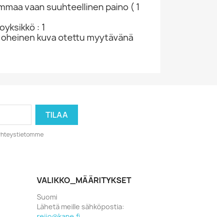
ammaa vaan suuhteellinen paino ( 1
yksikkö : 1
 oheinen kuva otettu myytävänä
o yhteystietomme
VALIKKO_MÄÄRITYKSET
Suomi
Lähetä meille sähköpostia:
reijo@kane.fi