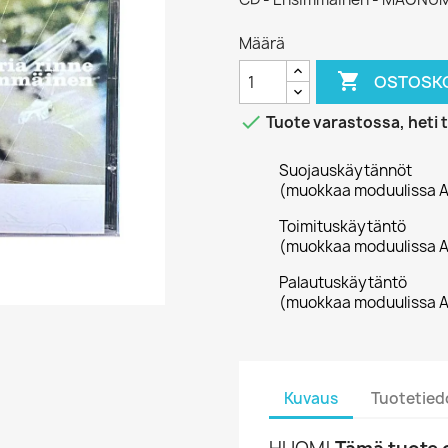
Määrä

OSTOSKO

Tuote varastossa, heti 
Suojauskäytännöt
(muokkaa moduulissa A
Toimituskäytäntö
(muokkaa moduulissa A
Palautuskäytäntö
(muokkaa moduulissa A
Kuvaus
Tuotetied