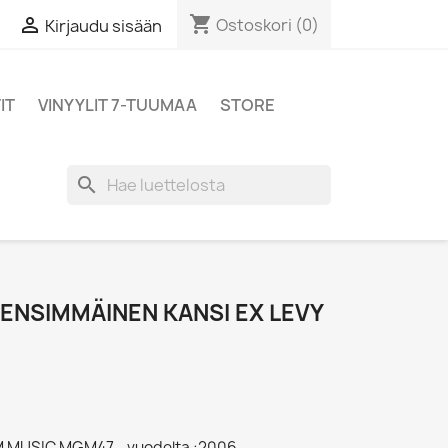
shopping_cart

Ostoskori
(0)
Kirjaudu sisään
IT
VINYYLIT 7-TUUMAA
STORE
search
 ENSIMMÄINEN KANSI EX LEVY
 MUSIC MGM47 - vuodelta :2006,