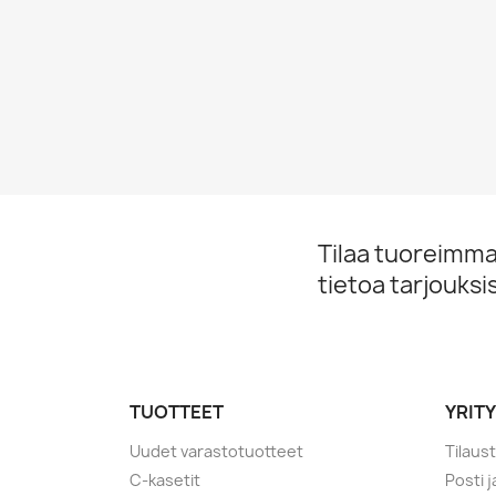
Tilaa tuoreimmat
tietoa tarjouks
TUOTTEET
YRIT
Uudet varastotuotteet
Tilaus
C-kasetit
Posti 