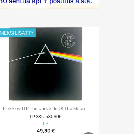
IMEKSI LISÄTTY
VIIMEKSI L
Pink Floyd LP The Dark Side Of The Moon...
Pink Floyd
LP SKU 580605
LP
49,80 €