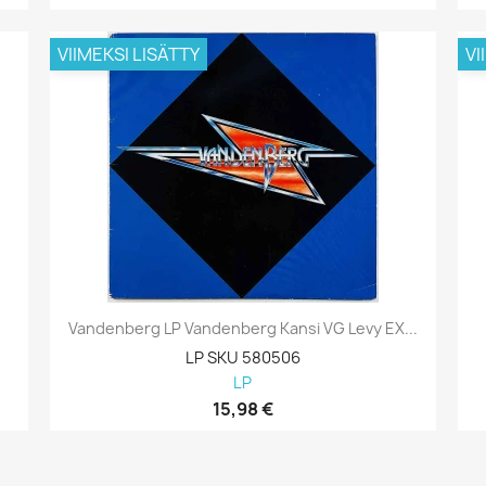
VIIMEKSI LISÄTTY
VI
Vandenberg LP Vandenberg Kansi VG Levy EX...
LP SKU 580506
LP
15,98 €