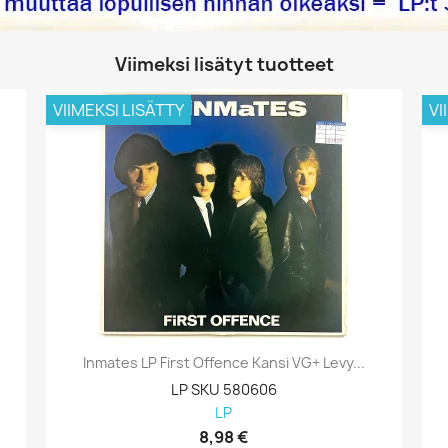
Viimeksi lisätyt tuotteet
VIIMEKSI LISÄTTY
VI
Inmates LP First Offence Kansi VG+ Levy...
LP SKU 580606
LP
8,98 €