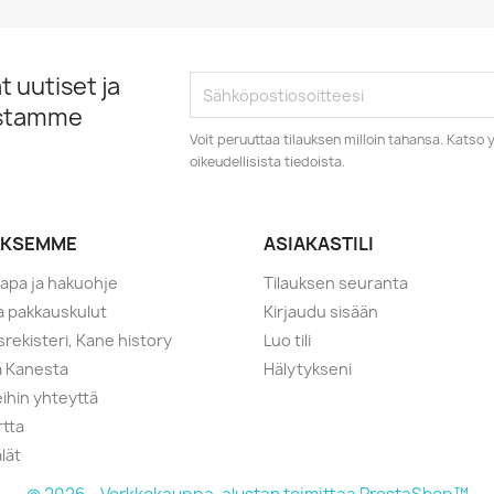
 uutiset ja
istamme
Voit peruuttaa tilauksen milloin tahansa. Kats
oikeudellisista tiedoista.
YKSEMME
ASIAKASTILI
tapa ja hakuohje
Tilauksen seuranta
ja pakkauskulut
Kirjaudu sisään
srekisteri, Kane history
Luo tili
a Kanesta
Hälytykseni
ihin yhteyttä
rtta
lät