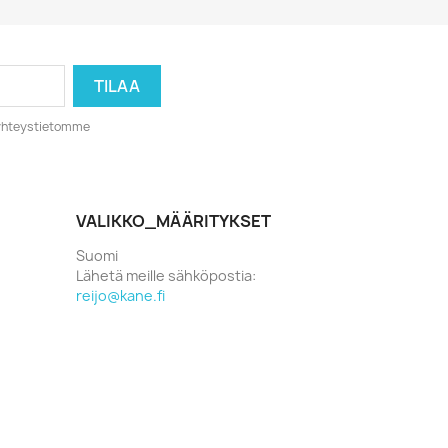
o yhteystietomme
VALIKKO_MÄÄRITYKSET
Suomi
Lähetä meille sähköpostia:
reijo@kane.fi