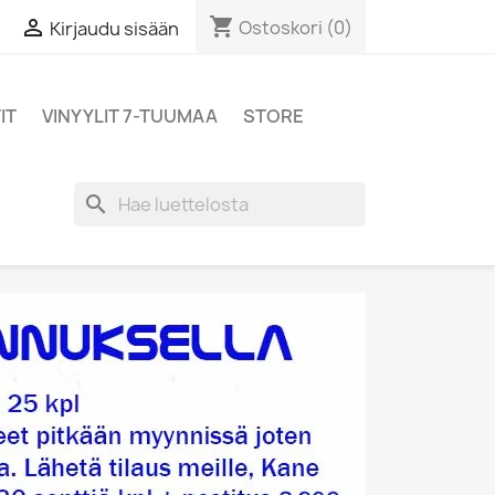
shopping_cart

Ostoskori
(0)
Kirjaudu sisään
IT
VINYYLIT 7-TUUMAA
STORE
search