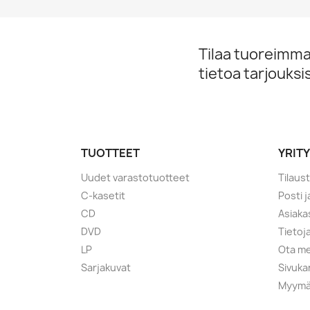
Tilaa tuoreimmat
tietoa tarjouks
TUOTTEET
YRIT
Uudet varastotuotteet
Tilaus
C-kasetit
Posti 
CD
Asiaka
DVD
Tietoj
LP
Ota me
Sarjakuvat
Sivuka
Myymä