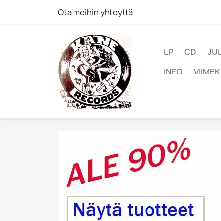
Ota meihin yhteyttä
LP
CD
JU
INFO
VIIMEK