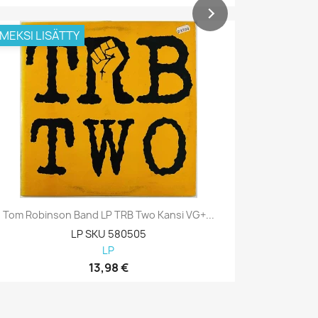
IMEKSI LISÄTTY
VIIMEKSI L
Tom Robinson Band LP TRB Two Kansi VG+...
Bob Seger 
LP SKU 580505
LP
13,98 €