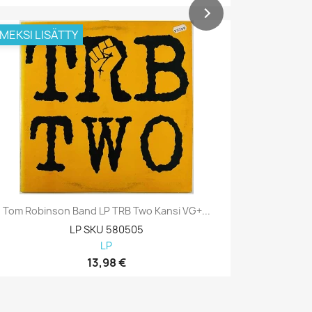
IMEKSI LISÄTTY
VIIMEKSI L
Tom Robinson Band LP TRB Two Kansi VG+...
Bob Seger 
LP SKU 580505
LP
13,98 €