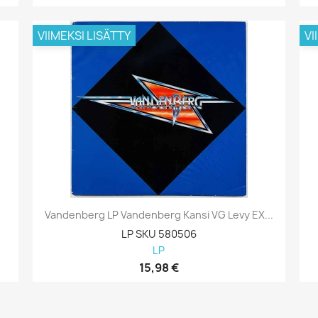
VIIMEKSI LISÄTTY
VI
Vandenberg LP Vandenberg Kansi VG Levy EX...
LP SKU 580506
LP
15,98 €