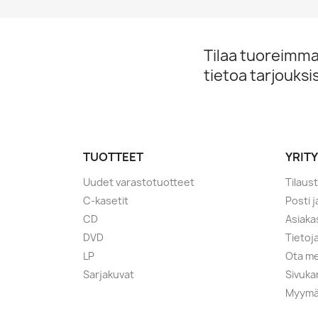
Tilaa tuoreimmat
tietoa tarjouks
TUOTTEET
YRIT
Uudet varastotuotteet
Tilaus
C-kasetit
Posti 
CD
Asiaka
DVD
Tietoj
LP
Ota me
Sarjakuvat
Sivuka
Myymä