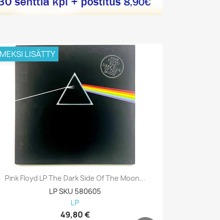
IMEKSI LISÄTTY
VIIMEKSI L
Pink Floyd LP The Dark Side Of The Moon...
Pink Floyd
LP SKU 580605
LP
49,80 €