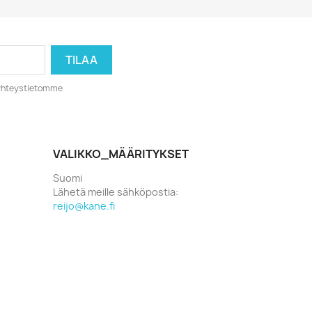
o yhteystietomme
VALIKKO_MÄÄRITYKSET
Suomi
Lähetä meille sähköpostia:
reijo@kane.fi