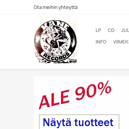
Ota meihin yhteyttä
LP
CD
JU
INFO
VIIMEK