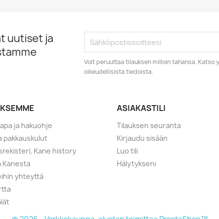
 uutiset ja
istamme
Voit peruuttaa tilauksen milloin tahansa. Kats
oikeudellisista tiedoista.
YKSEMME
ASIAKASTILI
tapa ja hakuohje
Tilauksen seuranta
ja pakkauskulut
Kirjaudu sisään
srekisteri, Kane history
Luo tili
a Kanesta
Hälytykseni
ihin yhteyttä
rtta
lät