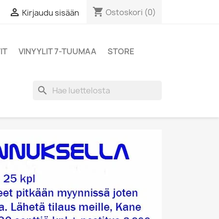
shopping_cart

Ostoskori
(0)
Kirjaudu sisään
IT
VINYYLIT 7-TUUMAA
STORE
search