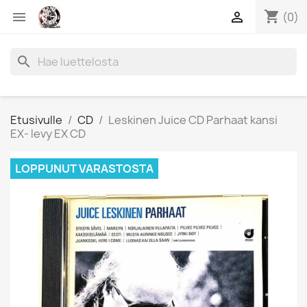
shopping_cart


(0)
search
Etusivulle
CD
Leskinen Juice CD Parhaat kansi
EX- levy EX CD
LOPPUNUT VARASTOSTA