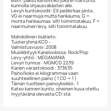
esim. paksu kansivihko joka ei mahtunut
kunnolla ohjausväkästen alle.
Levyn kuntokoodit: EX peilikirkas pinta ,
VG ei naarmuja mutta hankauma, G =
monta hankaumaa. silti toimintatakuu, F =
naarmuinen levy, silti toimintatakuu.
Mahdollinen lisätieto:
Tuoteryhmä KCD -
Valmistusvuosi: 2008
Musiikkityyli Kanelookissa: Rock/Pop
Levy-yhtiö : MEGAMANIA
Levyn tunnus : MGMCD 2239
Kanen varastokoodi : 373635
Paino/koko ei kilogrammaa vaan
suuhteellinen paino ( 1 CD = 1 )
Tämän tuotteen painoyksikkö : 1
Katso kannen kunto, oheinen kuva otettu
myytävänä olevasta CD:stä