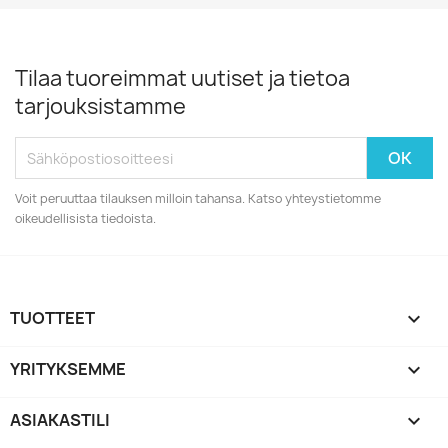
Tilaa tuoreimmat uutiset ja tietoa
tarjouksistamme
Voit peruuttaa tilauksen milloin tahansa. Katso yhteystietomme
oikeudellisista tiedoista.
TUOTTEET

YRITYKSEMME

ASIAKASTILI
