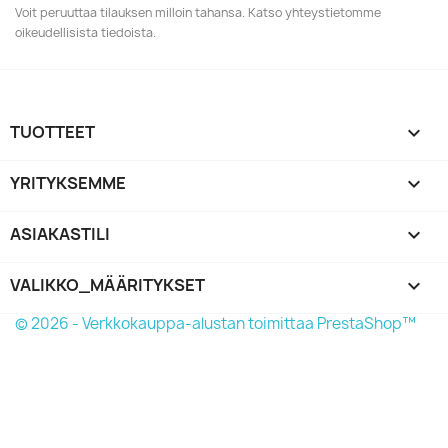
Voit peruuttaa tilauksen milloin tahansa. Katso yhteystietomme
oikeudellisista tiedoista.
TUOTTEET

YRITYKSEMME

ASIAKASTILI

VALIKKO_MÄÄRITYKSET
keyboard_arrow_down
© 2026 - Verkkokauppa-alustan toimittaa PrestaShop™