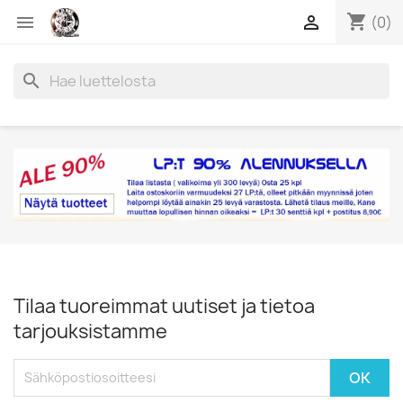
shopping_cart


(0)
search
Tilaa tuoreimmat uutiset ja tietoa
tarjouksistamme