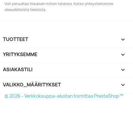
Voit peruuttaa tilauksen milloin tahansa. Katso yhteystietomme
oikeudellisista tiedoista.
TUOTTEET

YRITYKSEMME

ASIAKASTILI

VALIKKO_MÄÄRITYKSET
keyboard_arrow_down
© 2026 - Verkkokauppa-alustan toimittaa PrestaShop™