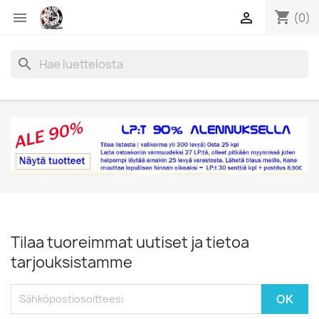
shopping_cart


(0)
search
Tilaa tuoreimmat uutiset ja tietoa
tarjouksistamme