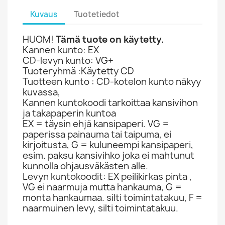
Kuvaus
Tuotetiedot
HUOM!
Tämä tuote on käytetty.
Kannen kunto: EX
CD-levyn kunto: VG+
Tuoteryhmä :Käytetty CD
Tuotteen kunto : CD-kotelon kunto näkyy
kuvassa,
Kannen kuntokoodi tarkoittaa kansivihon
ja takapaperin kuntoa
EX = täysin ehjä kansipaperi. VG =
paperissa painauma tai taipuma, ei
kirjoitusta, G = kuluneempi kansipaperi,
esim. paksu kansivihko joka ei mahtunut
kunnolla ohjausväkästen alle.
Levyn kuntokoodit: EX peilikirkas pinta ,
VG ei naarmuja mutta hankauma, G =
monta hankaumaa. silti toimintatakuu, F =
naarmuinen levy, silti toimintatakuu.