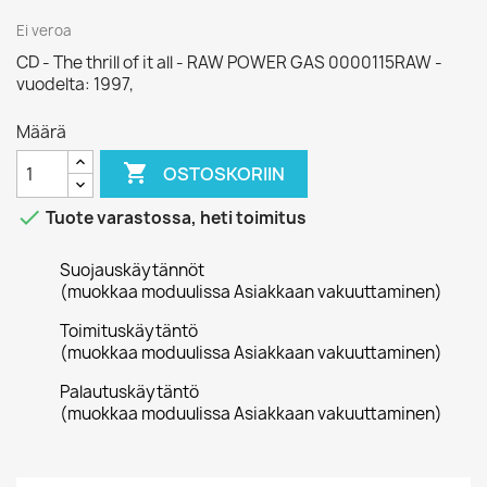
Ei veroa
CD - The thrill of it all - RAW POWER GAS 0000115RAW -
vuodelta: 1997,
Määrä

OSTOSKORIIN

Tuote varastossa, heti toimitus
Suojauskäytännöt
(muokkaa moduulissa Asiakkaan vakuuttaminen)
Toimituskäytäntö
(muokkaa moduulissa Asiakkaan vakuuttaminen)
Palautuskäytäntö
(muokkaa moduulissa Asiakkaan vakuuttaminen)