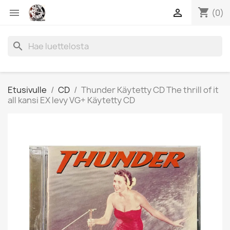
shopping_cart


(0)
search
Etusivulle
CD
Thunder Käytetty CD The thrill of it
all kansi EX levy VG+ Käytetty CD