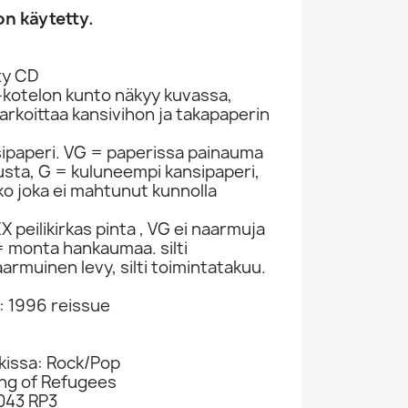
n käytetty.
ty CD
-kotelon kunto näkyy kuvassa,
rkoittaa kansivihon ja takapaperin
sipaperi. VG = paperissa painauma
itusta, G = kuluneempi kansipaperi,
ko joka ei mahtunut kunnolla
 peilikirkas pinta , VG ei naarmuja
 monta hankaumaa. silti
armuinen levy, silti toimintatakuu.
o: 1996 reissue
okissa: Rock/Pop
Wing of Refugees
043 RP3