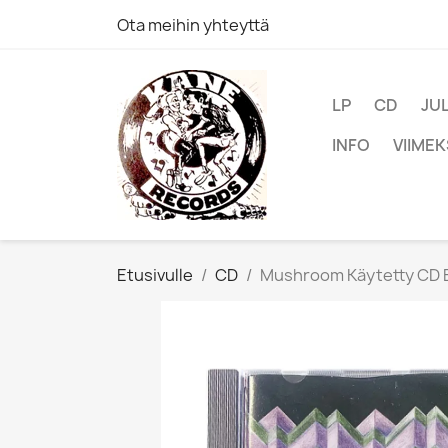
Ota meihin yhteyttä
LP
CD
JU
INFO
VIIMEK
Etusivulle
CD
Mushroom Käytetty CD Ea