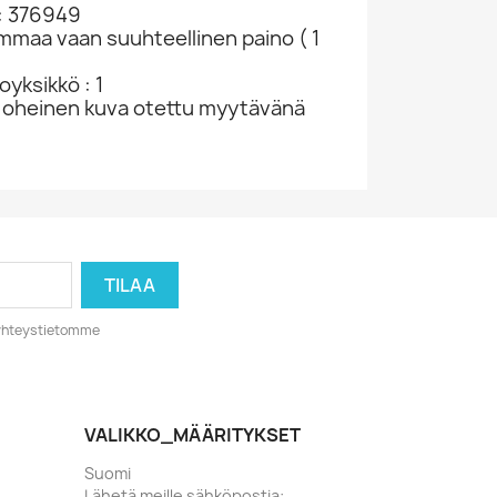
: 376949
ammaa vaan suuhteellinen paino ( 1
yksikkö : 1
 oheinen kuva otettu myytävänä
o yhteystietomme
VALIKKO_MÄÄRITYKSET
Suomi
Lähetä meille sähköpostia: