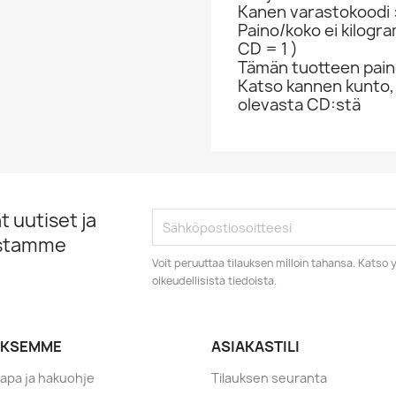
Kanen varastokoodi 
Paino/koko ei kilogr
CD = 1 )
Tämän tuotteen paino
Katso kannen kunto,
olevasta CD:stä
 uutiset ja
istamme
Voit peruuttaa tilauksen milloin tahansa. Kats
oikeudellisista tiedoista.
YKSEMME
ASIAKASTILI
tapa ja hakuohje
Tilauksen seuranta