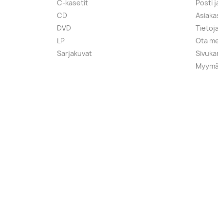
C-kasetit
Posti 
CD
Asiaka
DVD
Tietoj
LP
Ota me
Sarjakuvat
Sivuka
Myymä