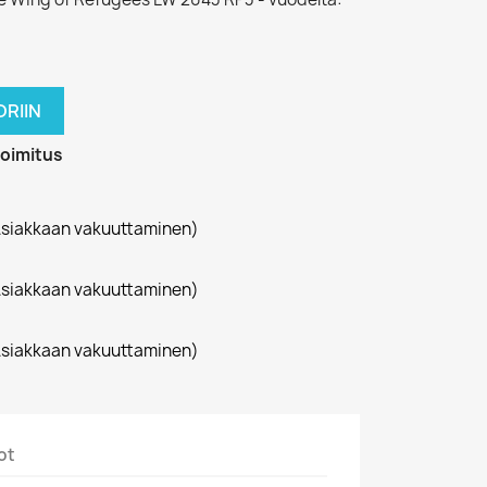
RIIN
toimitus
siakkaan vakuuttaminen)
siakkaan vakuuttaminen)
siakkaan vakuuttaminen)
ot