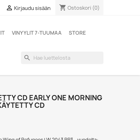
shopping_cart

Ostoskori
(0)
Kirjaudu sisään
IT
VINYYLIT 7-TUUMAA
STORE
search
TTY CD EARLY ONE MORNING
 KÄYTETTY CD
tle Wing of Refugees LW 2043 RP3 - vuodelta: