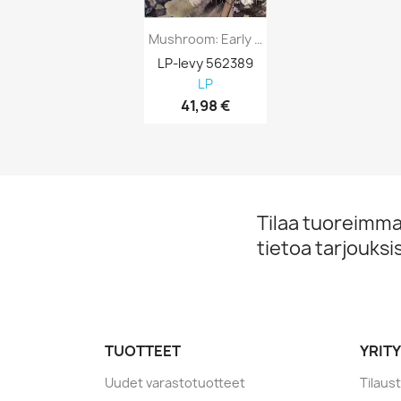
Mushroom: Early One Morning LP + 7-Inch...
LP-levy 562389
LP
41,98 €
Tilaa tuoreimmat
tietoa tarjouks
TUOTTEET
YRIT
Uudet varastotuotteet
Tilaus