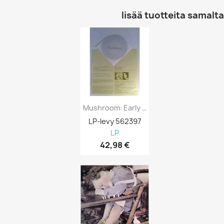
lisää tuotteita samalta 
Mushroom: Early One Morning LP + 7-Inch...
LP-levy 562397
LP
42,98 €