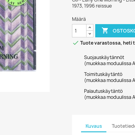
1973, 1996 reissue
Määrä

OSTOSKO

Tuote varastossa, heti 
Suojauskäytännöt
(muokkaa moduulissa A
Toimituskäytäntö
(muokkaa moduulissa A
Palautuskäytäntö
(muokkaa moduulissa A
Kuvaus
Tuotetied