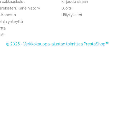
ja pakkauskulut
Kirjaudu sisään
srekisteri, Kane history
Luo tili
a Kanesta
Hälytykseni
ihin yhteyttä
rtta
lät
© 2026 - Verkkokauppa-alustan toimittaa PrestaShop™