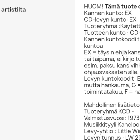
HUOM!
Tämä tuote o
artistilta
Kannen kunto: EX
CD-levyn kunto: EX
Tuoteryhmä :Käytet
Tuotteen kunto : CD
Kannen kuntokoodi ta
kuntoa
EX = täysin ehjä kan
tai taipuma, ei kirjo
esim. paksu kansivih
ohjausväkästen alle.
Levyn kuntokoodit: EX
mutta hankauma, G =
toimintatakuu, F = na
Mahdollinen lisätiet
Tuoteryhmä KCD -
Valmistusvuosi: 1973
Musiikkityyli Kanelo
Levy-yhtiö : Little 
Levyn tunnus : LW 2