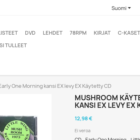

Suomi
LISTEET
DVD
LEHDET
78RPM
KIRJAT
C-KASET
SI TULLEET
rly One Morning kansi EX levy EX Käytetty CD
MUSHROOM KÄYTE
KANSI EX LEVY EX
12,98 €
Ei veroa
CD - Early One Morning - Lit