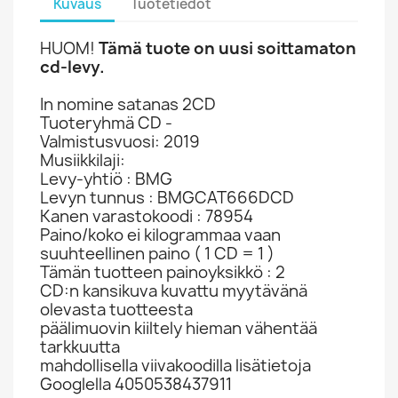
Kuvaus
Tuotetiedot
HUOM!
Tämä tuote on uusi soittamaton
cd-levy.
In nomine satanas 2CD
Tuoteryhmä CD -
Valmistusvuosi: 2019
Musiikkilaji:
Levy-yhtiö : BMG
Levyn tunnus : BMGCAT666DCD
Kanen varastokoodi : 78954
Paino/koko ei kilogrammaa vaan
suuhteellinen paino ( 1 CD = 1 )
Tämän tuotteen painoyksikkö : 2
CD:n kansikuva kuvattu myytävänä
olevasta tuotteesta
päälimuovin kiiltely hieman vähentää
tarkkuutta
mahdollisella viivakoodilla lisätietoja
Googlella 4050538437911