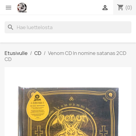
shopping_cart


(0)
search
Etusivulle
CD
Venom CD In nomine satanas 2CD
CD