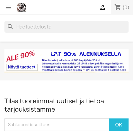
shopping_cart


(0)
search
Tilaa tuoreimmat uutiset ja tietoa
tarjouksistamme