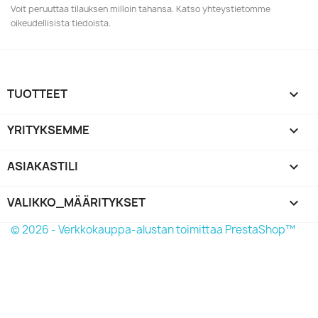
Voit peruuttaa tilauksen milloin tahansa. Katso yhteystietomme
oikeudellisista tiedoista.
TUOTTEET

YRITYKSEMME

ASIAKASTILI

VALIKKO_MÄÄRITYKSET
keyboard_arrow_down
© 2026 - Verkkokauppa-alustan toimittaa PrestaShop™