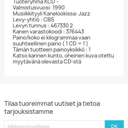
Tuoteryhmä KCD -
Valmistusvuosi: 1990
Musiikkityyli Kanelookissa: Jazz
Levy-yhtiö : CBS
Levyn tunnus : 467330 2
Kanen varastokoodi : 376443
Paino/koko ei kilogrammaa vaan
suuhteellinen paino ( 1 CD = 1 )
Tämän tuotteen painoyksikkö : 1
Katso kannen kunto, oheinen kuva otettu
myytävänä olevasta CD:stä
Tilaa tuoreimmat uutiset ja tietoa
tarjouksistamme