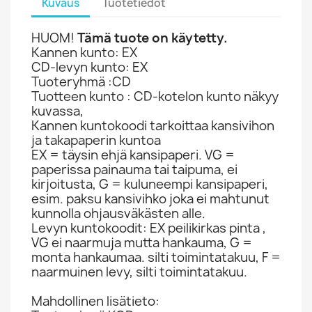
Kuvaus
Tuotetiedot
HUOM!
Tämä tuote on käytetty.
Kannen kunto: EX
CD-levyn kunto: EX
Tuoteryhmä :CD
Tuotteen kunto : CD-kotelon kunto näkyy
kuvassa,
Kannen kuntokoodi tarkoittaa kansivihon
ja takapaperin kuntoa
EX = täysin ehjä kansipaperi. VG =
paperissa painauma tai taipuma, ei
kirjoitusta, G = kuluneempi kansipaperi,
esim. paksu kansivihko joka ei mahtunut
kunnolla ohjausväkästen alle.
Levyn kuntokoodit: EX peilikirkas pinta ,
VG ei naarmuja mutta hankauma, G =
monta hankaumaa. silti toimintatakuu, F =
naarmuinen levy, silti toimintatakuu.
Mahdollinen lisätieto: