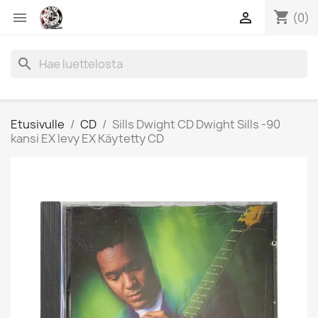
shopping_cart


(0)
search
Etusivulle
CD
Sills Dwight CD Dwight Sills -90
kansi EX levy EX Käytetty CD