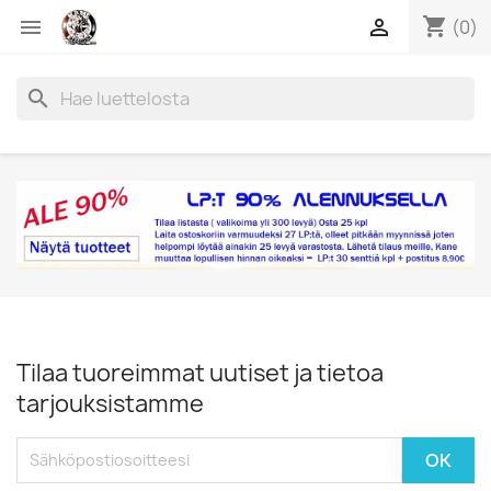
shopping_cart


(0)
search
Tilaa tuoreimmat uutiset ja tietoa
tarjouksistamme