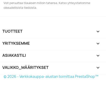
Voit peruuttaa tilauksen milloin tahansa. Katso yhteystietomme
oikeudellisista tiedoista.
TUOTTEET

YRITYKSEMME

ASIAKASTILI

VALIKKO_MÄÄRITYKSET
keyboard_arrow_down
© 2026 - Verkkokauppa-alustan toimittaa PrestaShop™