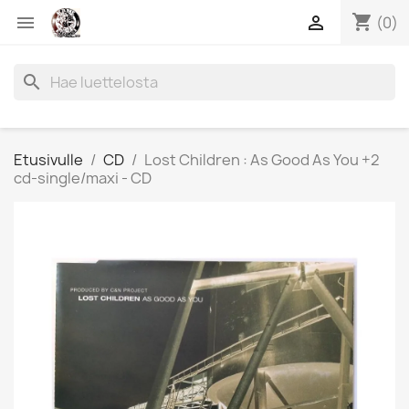
shopping_cart


(0)
search
Etusivulle
CD
Lost Children : As Good As You +2
cd-single/maxi - CD