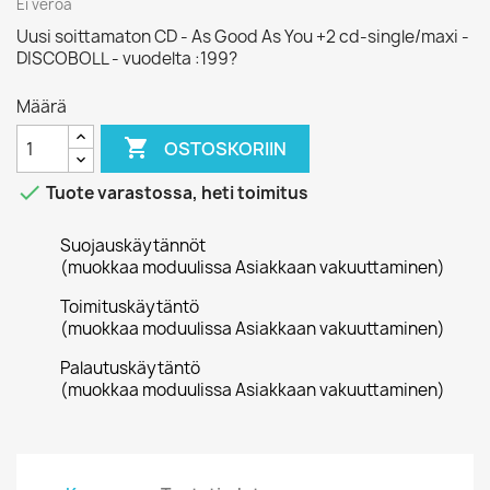
Ei veroa
Uusi soittamaton CD - As Good As You +2 cd-single/maxi -
DISCOBOLL - vuodelta :199?
Määrä

OSTOSKORIIN

Tuote varastossa, heti toimitus
Suojauskäytännöt
(muokkaa moduulissa Asiakkaan vakuuttaminen)
Toimituskäytäntö
(muokkaa moduulissa Asiakkaan vakuuttaminen)
Palautuskäytäntö
(muokkaa moduulissa Asiakkaan vakuuttaminen)