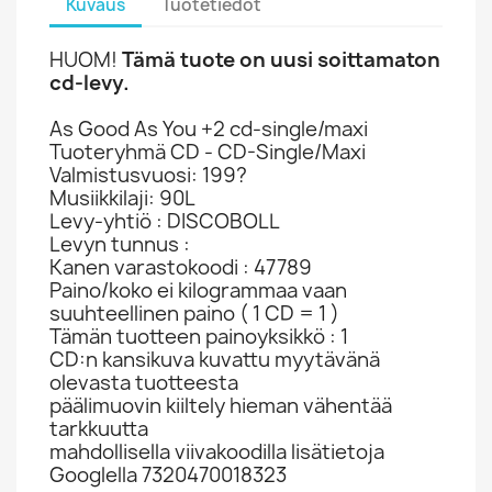
Kuvaus
Tuotetiedot
HUOM!
Tämä tuote on uusi soittamaton
cd-levy.
As Good As You +2 cd-single/maxi
Tuoteryhmä CD - CD-Single/Maxi
Valmistusvuosi: 199?
Musiikkilaji: 90L
Levy-yhtiö : DISCOBOLL
Levyn tunnus :
Kanen varastokoodi : 47789
Paino/koko ei kilogrammaa vaan
suuhteellinen paino ( 1 CD = 1 )
Tämän tuotteen painoyksikkö : 1
CD:n kansikuva kuvattu myytävänä
olevasta tuotteesta
päälimuovin kiiltely hieman vähentää
tarkkuutta
mahdollisella viivakoodilla lisätietoja
Googlella 7320470018323