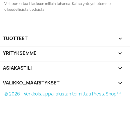
Voit peruuttaa tilauksen milloin tahansa. Katso yhteystietomme
oikeudellisista tiedoista.
TUOTTEET

YRITYKSEMME

ASIAKASTILI

VALIKKO_MÄÄRITYKSET
keyboard_arrow_down
© 2026 - Verkkokauppa-alustan toimittaa PrestaShop™