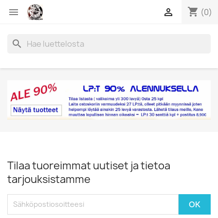
shopping_cart


(0)
search
Tilaa tuoreimmat uutiset ja tietoa
tarjouksistamme