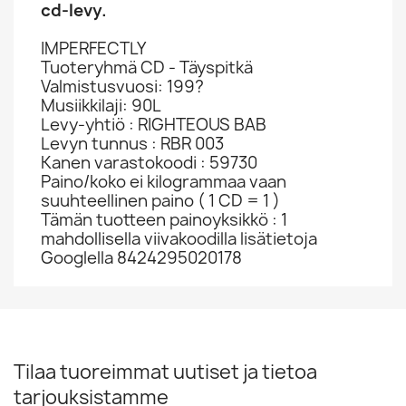
cd-levy.
IMPERFECTLY
Tuoteryhmä CD - Täyspitkä
Valmistusvuosi: 199?
Musiikkilaji: 90L
Levy-yhtiö : RIGHTEOUS BAB
Levyn tunnus : RBR 003
Kanen varastokoodi : 59730
Paino/koko ei kilogrammaa vaan
suuhteellinen paino ( 1 CD = 1 )
Tämän tuotteen painoyksikkö : 1
mahdollisella viivakoodilla lisätietoja
Googlella 8424295020178
Tilaa tuoreimmat uutiset ja tietoa
tarjouksistamme