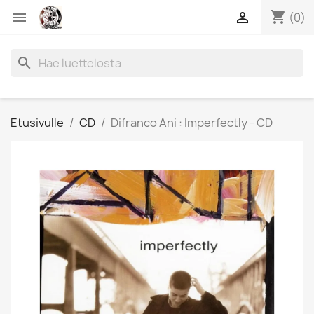
shopping_cart


(0)
search
Etusivulle
CD
Difranco Ani : Imperfectly - CD