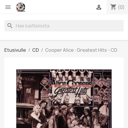
shopping_cart


(0)
search
Etusivulle
CD
Cooper Alice : Greatest Hits - CD