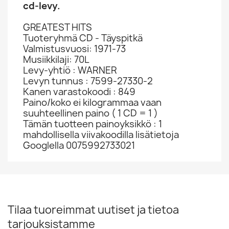
cd-levy.
GREATEST HITS
Tuoteryhmä CD - Täyspitkä
Valmistusvuosi: 1971-73
Musiikkilaji: 70L
Levy-yhtiö : WARNER
Levyn tunnus : 7599-27330-2
Kanen varastokoodi : 849
Paino/koko ei kilogrammaa vaan
suuhteellinen paino ( 1 CD = 1 )
Tämän tuotteen painoyksikkö : 1
mahdollisella viivakoodilla lisätietoja
Googlella 0075992733021
Tilaa tuoreimmat uutiset ja tietoa
tarjouksistamme