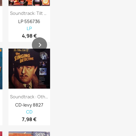
Levy...
Soundtrack: Tilt Kansi EX- Levy EX-...
Broadway Musical: George M! Kansi VG-...
LP 556736
LP 556735
LP 556731
LP
LP
LP
4,98 €
8,98 €
4,01 €
D
Soundtrack : Other Side Of Singing...
Soundtrack : Wigstock The Movie - CD
CD-levy 8827
CD-levy 110620
CD-levy 108
CD
CD
CD
7,98 €
7,63 €
5,08 €