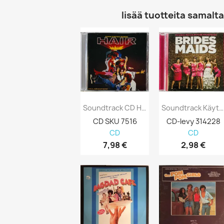
lisää tuotteita samalta 
Soundtrack CD Hair CD
Soundtrack Käytetty CD Brides Maids Kansi...
CD SKU 7516
CD-levy 314228
CD
CD
7,98 €
2,98 €