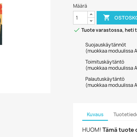
Määrä

OSTOSKO

Tuote varastossa, heti 
Suojauskäytännöt
(muokkaa moduulissa A
Toimituskäytäntö
(muokkaa moduulissa A
Palautuskäytäntö
(muokkaa moduulissa A
Kuvaus
Tuotetied
HUOM!
Tämä tuote o