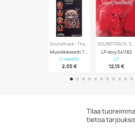
Soundtrack : Thank God It’s Friday P.1 -...
SOUNDTRACK: SHOCK TREATMENT - LP
Musiikkikasetti 750504
LP-levy 541182
C-kasetit
LP
2,05 €
12,15 €
Tilaa tuoreimmat
tietoa tarjouks