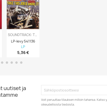
SOUNDTRACK: TAKE THIS JOB AND SHOVE IT! - LP
SOUNDTRACK: LE RETOUR DE MARTIN GUERRE /...
LP-levy 541136
LP-levy 541105
LP-levy 5411
LP
LP
LP
5,36 €
5,67 €
5,36 €
 uutiset ja
istamme
Voit peruuttaa tilauksen milloin tahansa. Kats
oikeudellisista tiedoista.