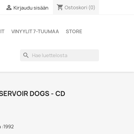
shopping_cart

Ostoskori
(0)
Kirjaudu sisään
IT
VINYYLIT 7-TUUMAA
STORE
search
SERVOIR DOGS - CD
a :1992