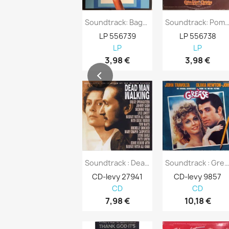
Soundtrack: Bagdad Cafe Kansi G+ Levy EX...
Soundtrack: Pom Pom Girls Kansi VG- 
LP 556739
LP 556738
LP
LP
3,98 €
3,98 €
Soundtrack : Dead Man Walking - CD
Soundtrack : Grease - C
CD-levy 27941
CD-levy 9857
CD
CD
7,98 €
10,18 €