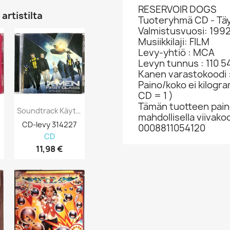
RESERVOIR DOGS
artistilta
Tuoteryhmä CD - Täy
Valmistusvuosi: 199
Musiikkilaji: FILM
Levy-yhtiö : MCA
Levyn tunnus : 110 5
Kanen varastokoodi 
Paino/koko ei kilogr
CD = 1 )
Tämän tuotteen paino
Soundtrack Käytetty CD X-Men First Class...
Soundtrack Composed By David Buckley...
mahdollisella viivakoo
CD-levy 314227
CD-levy 315208
CD-levy 370
0008811054120
CD
CD
CD
11,98 €
2,98 €
0,98 €