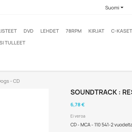

Suomi
LISTEET
DVD
LEHDET
78RPM
KIRJAT
C-KASET
SI TULLEET
Dogs - CD
SOUNDTRACK : RE
6,78 €
Ei veroa
CD - MCA - 110 541-2 vuodelt