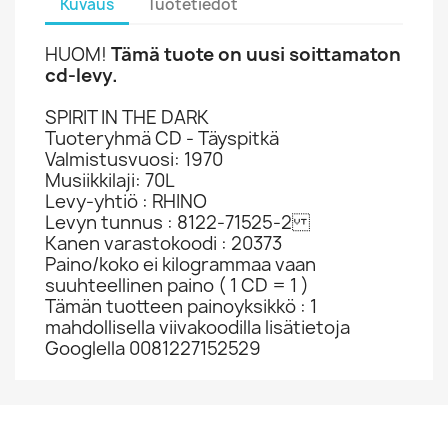
Kuvaus
Tuotetiedot
HUOM!
Tämä tuote on uusi soittamaton
cd-levy.
SPIRIT IN THE DARK
Tuoteryhmä CD - Täyspitkä
Valmistusvuosi: 1970
Musiikkilaji: 70L
Levy-yhtiö : RHINO
Levyn tunnus : 8122-71525-2
Kanen varastokoodi : 20373
Paino/koko ei kilogrammaa vaan
suuhteellinen paino ( 1 CD = 1 )
Tämän tuotteen painoyksikkö : 1
mahdollisella viivakoodilla lisätietoja
Googlella 0081227152529