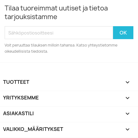
Tilaa tuoreimmat uutiset ja tietoa
tarjouksistamme
Voit peruuttaa tilauksen milloin tahansa. Katso yhteystietomme
oikeudellisista tiedoista.
TUOTTEET

YRITYKSEMME

ASIAKASTILI

VALIKKO_MÄÄRITYKSET
keyboard_arrow_down