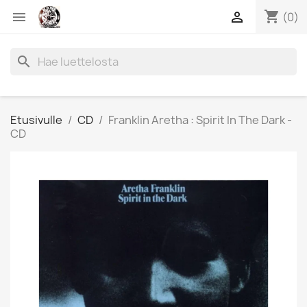
shopping_cart


(0)
search
Etusivulle
CD
Franklin Aretha : Spirit In The Dark -
CD