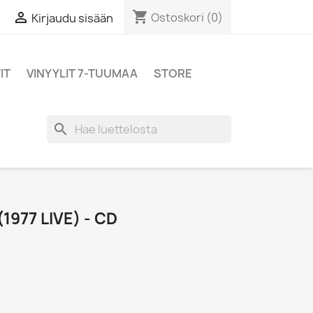
shopping_cart

Ostoskori
(0)
Kirjaudu sisään
IT
VINYYLIT 7-TUUMAA
STORE
search
(1977 LIVE) - CD