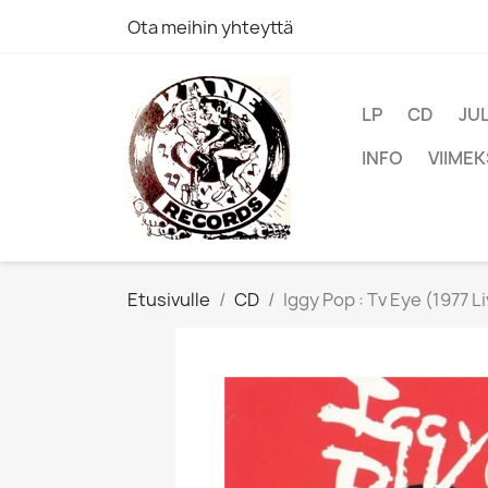
Ota meihin yhteyttä
LP
CD
JU
INFO
VIIMEK
Etusivulle
CD
Iggy Pop : Tv Eye (1977 L