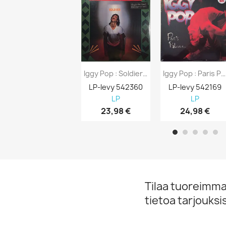
Iggy Pop : Soldier - LP
Iggy Pop : Paris Palace Limited Edition...
LP-levy 542360
LP-levy 542169
LP
LP
23,98 €
24,98 €
Tilaa tuoreimmat
tietoa tarjouks