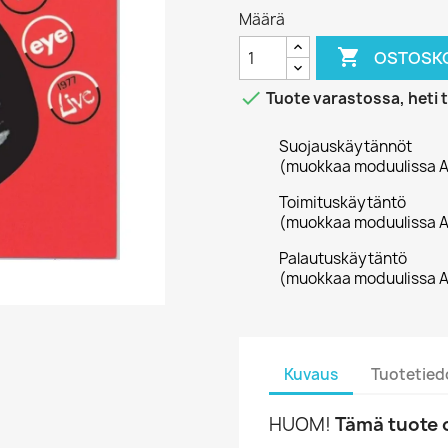
Määrä

OSTOSKO

Tuote varastossa, heti 
Suojauskäytännöt
(muokkaa moduulissa A
Toimituskäytäntö
(muokkaa moduulissa A
Palautuskäytäntö
(muokkaa moduulissa A
Kuvaus
Tuotetied
HUOM!
Tämä tuote o