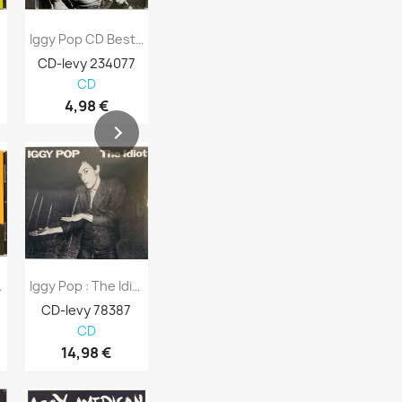
..
Iggy Pop CD Best Of...Live Kansi EX Levy...
Iggy Pop LP Free - LP
CD-levy 234077
LP SKU 545084
LP SKU 5450
CD
LP
LP
4,98 €
23,98 €
23,98 €
ife - CD
Iggy Pop : The Idiot Deluxe Edition 2CD - CD
Iggy Pop : Lust For Life - LP
CD-levy 78387
LP-levy 544005
LP-levy 543
CD
LP
LP
14,98 €
29,80 €
34,98 €