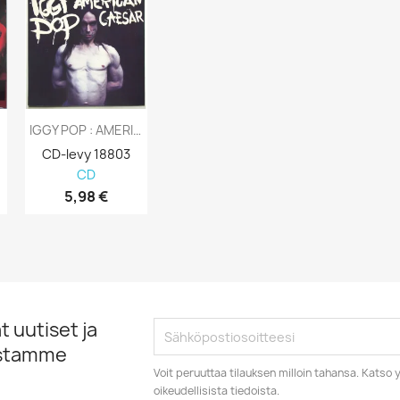
IGGY POP : AMERICAN CAESAR 1993 70L...
CD-levy 18803
CD
5,98 €
 uutiset ja
istamme
Voit peruuttaa tilauksen milloin tahansa. Kats
oikeudellisista tiedoista.