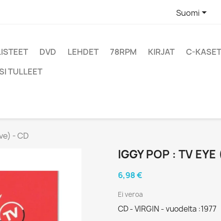

Suomi
LISTEET
DVD
LEHDET
78RPM
KIRJAT
C-KASET
SI TULLEET
ive) - CD
IGGY POP : TV EYE 
6,98 €
Ei veroa
CD - VIRGIN - vuodelta :1977