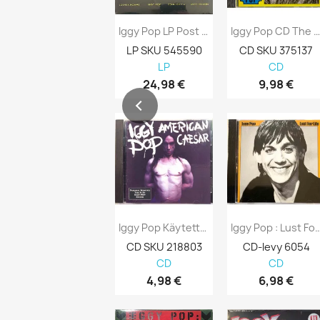
Iggy Pop LP Post Pop Depression LP
Iggy Pop CD The Conversation Disc Series,.
LP SKU 545590
CD SKU 375137
LP
CD
24,98 €
9,98 €
Iggy Pop Käytetty CD-Levy American Caesar...
Iggy Pop : Lust For L
CD SKU 218803
CD-levy 6054
CD
CD
4,98 €
6,98 €