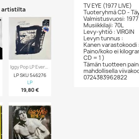
TV EYE (1977 LIVE)
artistilta
Tuoteryhmä CD - Täy
Valmistusvuosi: 1977
Musiikkilaji: 70L
Levy-yhtiö : VIRGIN
Levyn tunnus :
Kanen varastokoodi :
Paino/koko ei kilogr
CD = 1 )
Tämän tuotteen paino
Iggy Pop LP Every Loser, Black Vinyl...
Iggy Pop LP Kansi Party Kansi VG+ Levy Ei...
mahdollisella viivakoo
LP SKU 546276
tyhjä LP-kansi SKU 999159
LP SKU 5460
0724383962822
LP
pelkkä LP-kansi
LP
19,80 €
3,98 €
17,98 €