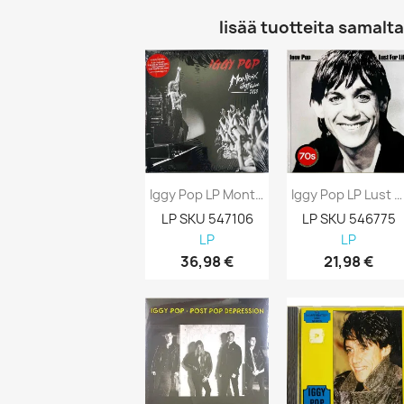
lisää tuotteita samalta 
Iggy Pop LP Montreux Jazz Festival 2023...
Iggy Pop LP Lust For Life, Blue Vinyl LP Uusi
LP SKU 547106
LP SKU 546775
LP
LP
36,98 €
21,98 €