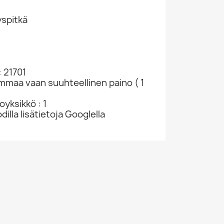
spitkä
 21701
ammaa vaan suuhteellinen paino ( 1
yksikkö : 1
Iggy Pop LP Every Loser, Blood Red Vinyl...
dilla lisätietoja Googlella
76