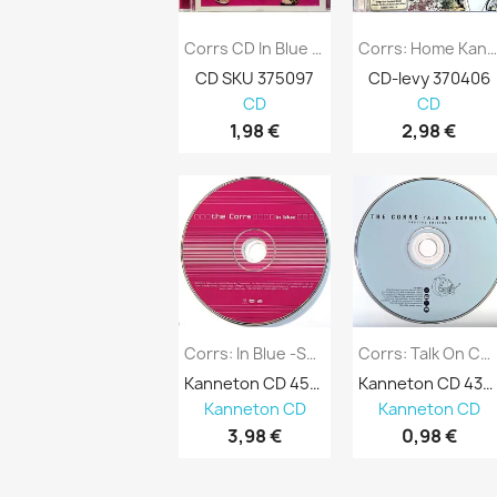
Corrs CD In Blue Kansi EX Levy EX...
Corrs: Home Kansi EX Levy EX Käytetty 
CD SKU 375097
CD-levy 370406
CD
CD
1,98 €
2,98 €
Corrs: In Blue -Special Edition 2CD Kansi...
Corrs: Talk On Corners (Special Edition)...
Kanneton CD 452631
Kanneton CD 437999
Kanneton CD
Kanneton CD
3,98 €
0,98 €