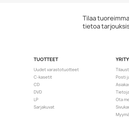
Tilaa tuoreimmat
tietoa tarjouks
TUOTTEET
YRIT
Uudet varastotuotteet
Tilaus
C-kasetit
Posti 
CD
Asiaka
DVD
Tietoj
LP
Ota me
Sarjakuvat
Sivuka
Myymä