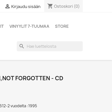
shopping_cart

Ostoskori
(0)
Kirjaudu sisään
IT
VINYYLIT 7-TUUMAA
STORE
search
N,NOT FORGOTTEN - CD
612-2 vuodelta :1995