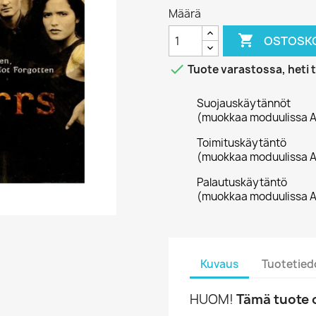
Määrä

OSTOSKO

Tuote varastossa, heti 
Suojauskäytännöt
(muokkaa moduulissa A
Toimituskäytäntö
(muokkaa moduulissa A
Palautuskäytäntö
(muokkaa moduulissa A
Kuvaus
Tuotetied
HUOM!
Tämä tuote o