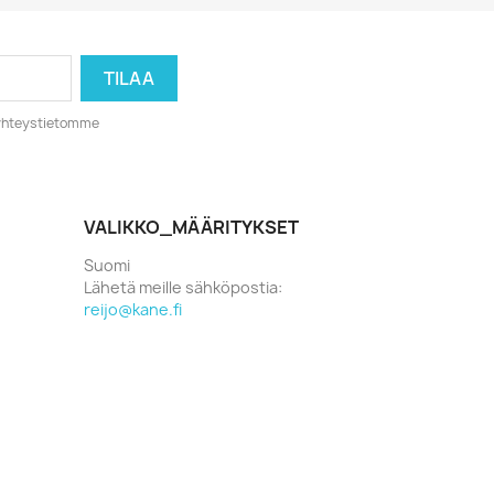
o yhteystietomme
VALIKKO_MÄÄRITYKSET
Suomi
Lähetä meille sähköpostia:
reijo@kane.fi