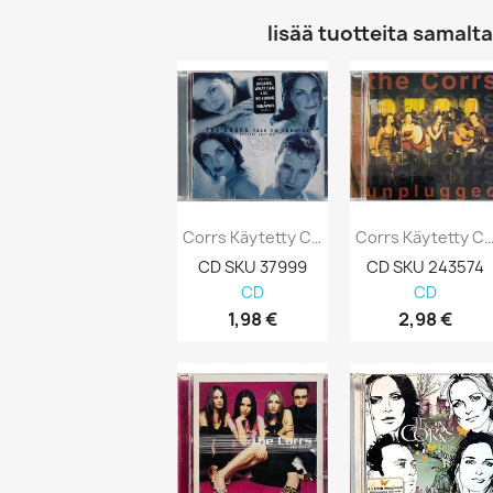
lisää tuotteita samalta 
Corrs Käytetty CD Talk On Corners (Special...
Corrs Käytetty CD Unplugged Kansi EX 
CD SKU 37999
CD SKU 243574
CD
CD
1,98 €
2,98 €