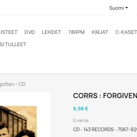

Suomi
LISTEET
DVD
LEHDET
78RPM
KIRJAT
C-KASET
SI TULLEET
gotten - CD
CORRS : FORGIVE
6,98 €
Ei veroa
CD - 143 RECORDS - 7567-92