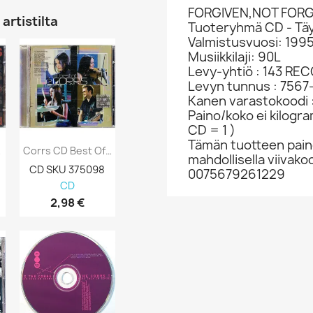
FORGIVEN,NOT FOR
artistilta
Tuoteryhmä CD - Täy
Valmistusvuosi: 199
Musiikkilaji: 90L
Levy-yhtiö : 143 RE
Levyn tunnus : 7567
Kanen varastokoodi 
Paino/koko ei kilogr
CD = 1 )
Tämän tuotteen paino
Levy...
Corrs CD Best Of Kansi EX Levy EX...
mahdollisella viivakoo
CD SKU 375098
0075679261229
CD
2,98 €