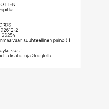
GOTTEN
spitkä
5
CORDS
-92612-2
: 26254
ammaa vaan suuhteellinen paino ( 1
yksikkö : 1
dilla lisätietoja Googlella