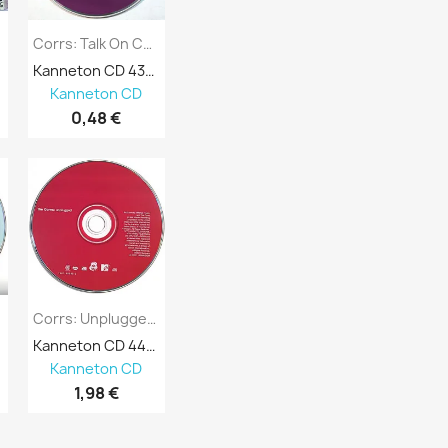
CD
Corrs: Talk On Corners Kansi Ei...
Kanneton CD 432900
Kanneton CD
0,48 €
Corrs: Unplugged Kansi Ei Kuvakantta Levy...
Kanneton CD 443574
Kanneton CD
1,98 €