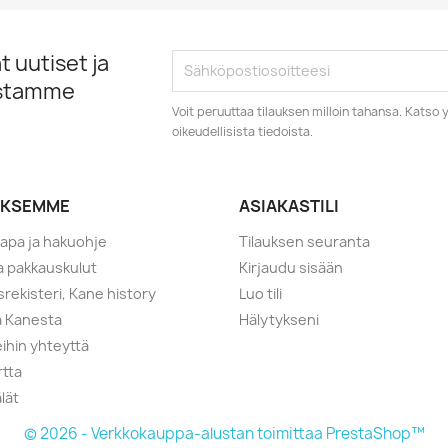
 uutiset ja
istamme
Voit peruuttaa tilauksen milloin tahansa. Kats
oikeudellisista tiedoista.
YKSEMME
ASIAKASTILI
tapa ja hakuohje
Tilauksen seuranta
ja pakkauskulut
Kirjaudu sisään
srekisteri, Kane history
Luo tili
a Kanesta
Hälytykseni
ihin yhteyttä
rtta
lät
© 2026 - Verkkokauppa-alustan toimittaa PrestaShop™