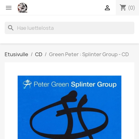
shopping_cart


(0)
search
Etusivulle
CD
Green Peter : Splinter Group - CD