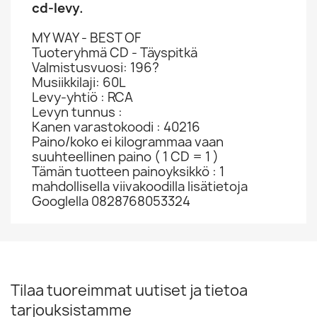
cd-levy.
MY WAY - BEST OF
Tuoteryhmä CD - Täyspitkä
Valmistusvuosi: 196?
Musiikkilaji: 60L
Levy-yhtiö : RCA
Levyn tunnus :
Kanen varastokoodi : 40216
Paino/koko ei kilogrammaa vaan
suuhteellinen paino ( 1 CD = 1 )
Tämän tuotteen painoyksikkö : 1
mahdollisella viivakoodilla lisätietoja
Googlella 0828768053324
Tilaa tuoreimmat uutiset ja tietoa
tarjouksistamme