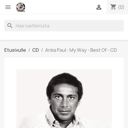
shopping_cart


(0)
search
Etusivulle
CD
Anka Paul : My Way - Best Of - CD