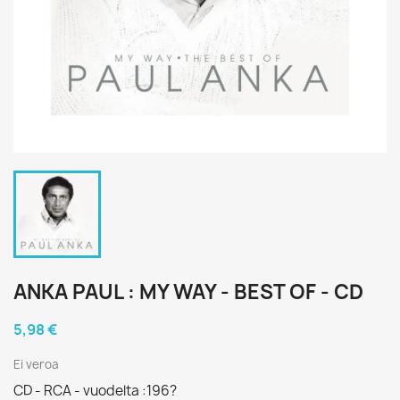
ANKA PAUL : MY WAY - BEST OF - CD
5,98 €
Ei veroa
CD - RCA - vuodelta :196?