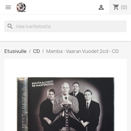
shopping_cart


(0)
search
Etusivulle
CD
Mamba : Vaaran Vuodet 2cd - CD