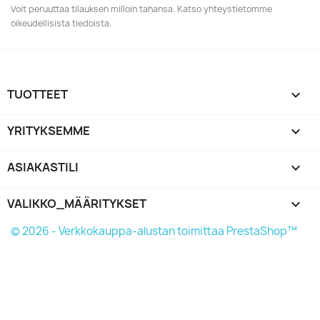
Voit peruuttaa tilauksen milloin tahansa. Katso yhteystietomme
oikeudellisista tiedoista.
TUOTTEET

YRITYKSEMME

ASIAKASTILI

VALIKKO_MÄÄRITYKSET
keyboard_arrow_down
© 2026 - Verkkokauppa-alustan toimittaa PrestaShop™