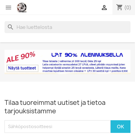
shopping_cart


(0)
search
Tilaa tuoreimmat uutiset ja tietoa
tarjouksistamme