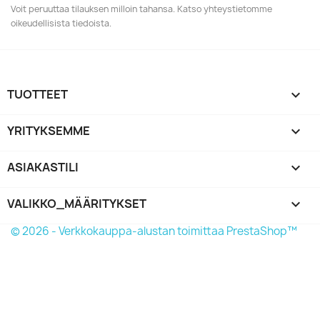
Voit peruuttaa tilauksen milloin tahansa. Katso yhteystietomme
oikeudellisista tiedoista.
TUOTTEET

YRITYKSEMME

ASIAKASTILI

VALIKKO_MÄÄRITYKSET
keyboard_arrow_down
© 2026 - Verkkokauppa-alustan toimittaa PrestaShop™