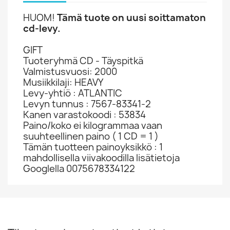
HUOM!
Tämä tuote on uusi soittamaton
cd-levy.
GIFT
Tuoteryhmä CD - Täyspitkä
Valmistusvuosi: 2000
Musiikkilaji: HEAVY
Levy-yhtiö : ATLANTIC
Levyn tunnus : 7567-83341-2
Kanen varastokoodi : 53834
Paino/koko ei kilogrammaa vaan
suuhteellinen paino ( 1 CD = 1 )
Tämän tuotteen painoyksikkö : 1
mahdollisella viivakoodilla lisätietoja
Googlella 0075678334122