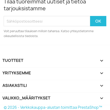
Tilaa tuoreimmat uutiset ja tietoa
tarjouksistamme
Voit peruuttaa tilauksen milloin tahansa. Katso yhteystietomme
oikeudellisista tiedoista.
TUOTTEET

YRITYKSEMME

ASIAKASTILI

VALIKKO_MÄÄRITYKSET
keyboard_arrow_down
© 2026 - Verkkokauppa-alustan toimittaa PrestaShop™