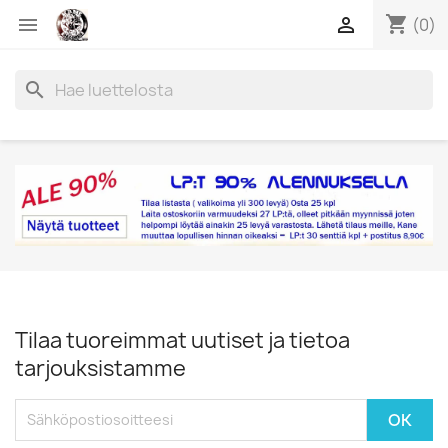
shopping_cart


(0)
search
Tilaa tuoreimmat uutiset ja tietoa
tarjouksistamme