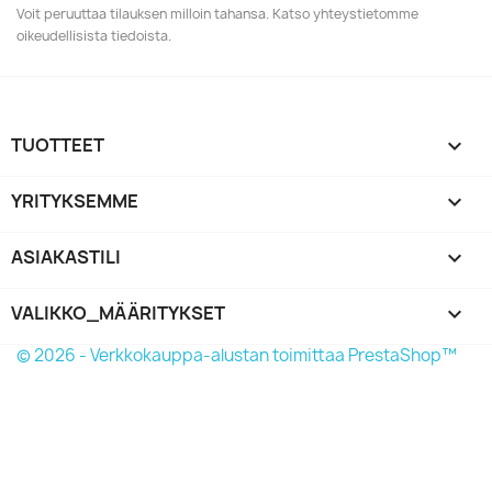
Voit peruuttaa tilauksen milloin tahansa. Katso yhteystietomme
oikeudellisista tiedoista.
TUOTTEET

YRITYKSEMME

ASIAKASTILI

VALIKKO_MÄÄRITYKSET
keyboard_arrow_down
© 2026 - Verkkokauppa-alustan toimittaa PrestaShop™