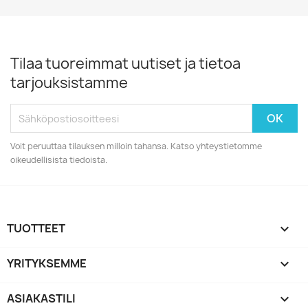
Tilaa tuoreimmat uutiset ja tietoa
tarjouksistamme
Voit peruuttaa tilauksen milloin tahansa. Katso yhteystietomme
oikeudellisista tiedoista.
TUOTTEET

YRITYKSEMME

ASIAKASTILI
