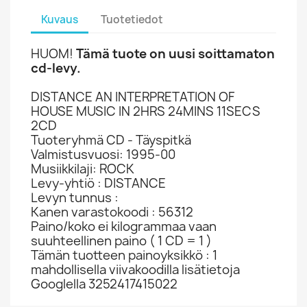
Kuvaus
Tuotetiedot
HUOM!
Tämä tuote on uusi soittamaton
cd-levy.
DISTANCE AN INTERPRETATION OF
HOUSE MUSIC IN 2HRS 24MINS 11SECS
2CD
Tuoteryhmä CD - Täyspitkä
Valmistusvuosi: 1995-00
Musiikkilaji: ROCK
Levy-yhtiö : DISTANCE
Levyn tunnus :
Kanen varastokoodi : 56312
Paino/koko ei kilogrammaa vaan
suuhteellinen paino ( 1 CD = 1 )
Tämän tuotteen painoyksikkö : 1
mahdollisella viivakoodilla lisätietoja
Googlella 3252417415022