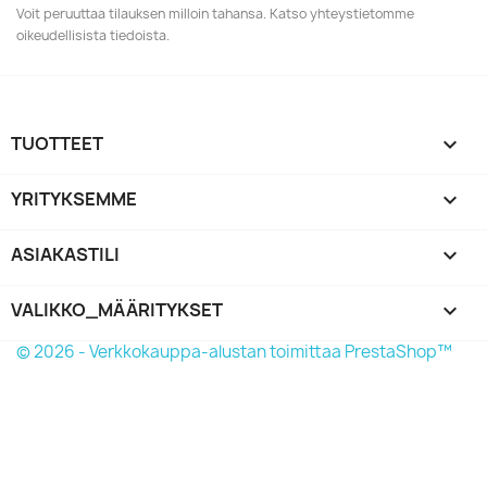
Voit peruuttaa tilauksen milloin tahansa. Katso yhteystietomme
oikeudellisista tiedoista.
TUOTTEET

YRITYKSEMME

ASIAKASTILI

VALIKKO_MÄÄRITYKSET
keyboard_arrow_down
© 2026 - Verkkokauppa-alustan toimittaa PrestaShop™