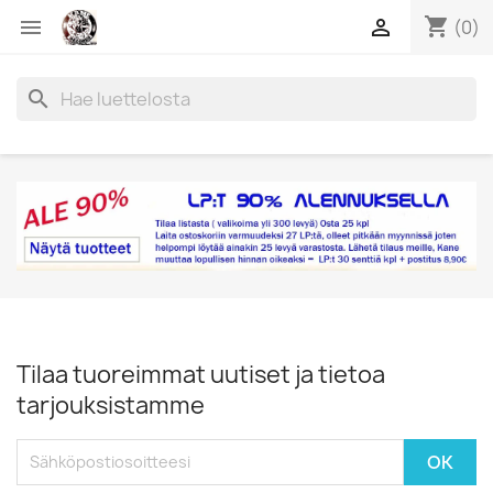
shopping_cart


(0)
search
Tilaa tuoreimmat uutiset ja tietoa
tarjouksistamme