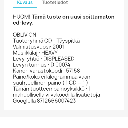
Kuvaus
Tuotetiedot
HUOM!
Tämä tuote on uusi soittamaton
cd-levy.
OBLIVION
Tuoteryhmä CD - Täyspitkä
Valmistusvuosi: 2001
Musiikkilaji: HEAVY
Levy-yhtiö : DISPLEASED
Levyn tunnus : D 00074
Kanen varastokoodi : 57158
Paino/koko ei kilogrammaa vaan
suuhteellinen paino ( 1 CD = 1 )
Tämän tuotteen painoyksikkö : 1
mahdollisella viivakoodilla lisätietoja
Googlella 8712666007423