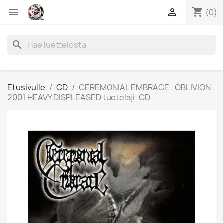
shopping_cart


(0)
search
Etusivulle
CD
CEREMONIAL EMBRACE : OBLIVION
2001 HEAVY DISPLEASED tuotelaji: CD