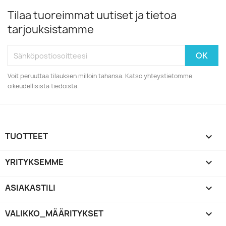
Tilaa tuoreimmat uutiset ja tietoa
tarjouksistamme
Voit peruuttaa tilauksen milloin tahansa. Katso yhteystietomme
oikeudellisista tiedoista.
TUOTTEET

YRITYKSEMME

ASIAKASTILI

VALIKKO_MÄÄRITYKSET
keyboard_arrow_down