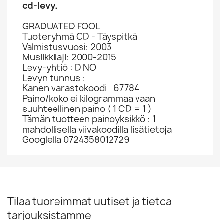
cd-levy.
GRADUATED FOOL
Tuoteryhmä CD - Täyspitkä
Valmistusvuosi: 2003
Musiikkilaji: 2000-2015
Levy-yhtiö : DINO
Levyn tunnus :
Kanen varastokoodi : 67784
Paino/koko ei kilogrammaa vaan
suuhteellinen paino ( 1 CD = 1 )
Tämän tuotteen painoyksikkö : 1
mahdollisella viivakoodilla lisätietoja
Googlella 0724358012729
Tilaa tuoreimmat uutiset ja tietoa
tarjouksistamme