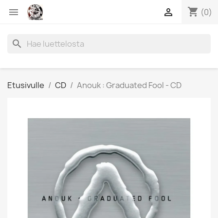
shopping_cart


(0)
search
Etusivulle
CD
Anouk : Graduated Fool - CD