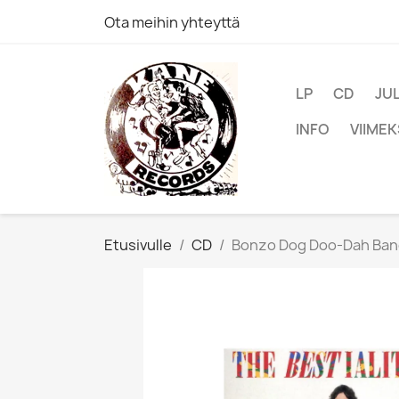
Ota meihin yhteyttä
LP
CD
JU
INFO
VIIMEK
Etusivulle
CD
Bonzo Dog Doo-Dah Band 