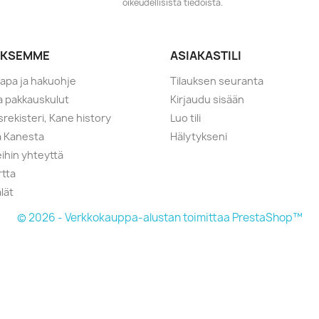
oikeudellisista tiedoista.
YKSEMME
ASIAKASTILI
tapa ja hakuohje
Tilauksen seuranta
ja pakkauskulut
Kirjaudu sisään
srekisteri, Kane history
Luo tili
a Kanesta
Hälytykseni
ihin yhteyttä
rtta
lät
© 2026 - Verkkokauppa-alustan toimittaa PrestaShop™