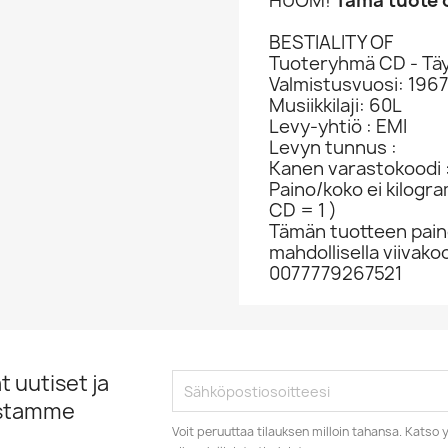
HUOM!
Tämä tuote o
BESTIALITY OF
Tuoteryhmä CD - Täy
Valmistusvuosi: 196
Musiikkilaji: 60L
Levy-yhtiö : EMI
Levyn tunnus :
Kanen varastokoodi 
Paino/koko ei kilogr
CD = 1 )
Tämän tuotteen paino
mahdollisella viivakoo
0077779267521
 uutiset ja
istamme
Voit peruuttaa tilauksen milloin tahansa. Kats