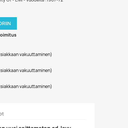
RIIN
toimitus
siakkaan vakuuttaminen)
siakkaan vakuuttaminen)
siakkaan vakuuttaminen)
ot