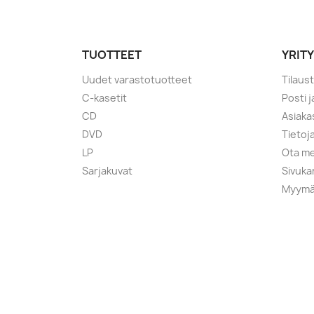
TUOTTEET
YRIT
Uudet varastotuotteet
Tilaus
C-kasetit
Posti 
CD
Asiaka
DVD
Tietoj
LP
Ota me
Sarjakuvat
Sivuka
Myymä