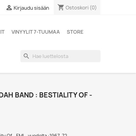
shopping_cart

Ostoskori
(0)
Kirjaudu sisään
IT
VINYYLIT 7-TUUMAA
STORE
search
H BAND : BESTIALITY OF -
ity Of - EMI - vuodelta :1967-72