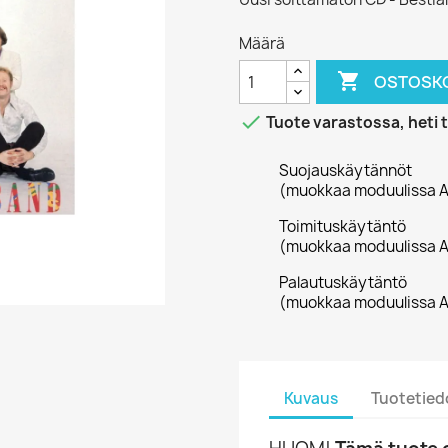
Määrä

OSTOSKO

Tuote varastossa, heti 
Suojauskäytännöt
(muokkaa moduulissa A
Toimituskäytäntö
(muokkaa moduulissa A
Palautuskäytäntö
(muokkaa moduulissa A
Kuvaus
Tuotetied