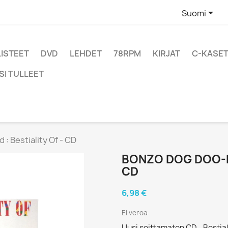

Suomi
LISTEET
DVD
LEHDET
78RPM
KIRJAT
C-KASET
SI TULLEET
: Bestiality Of - CD
BONZO DOG DOO-DA
CD
6,98 €
Ei veroa
Uusi soittamaton CD - Bestial