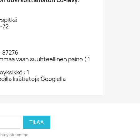
n uusi soittamaton cd-levy.
spitkä
7-72
: 87276
ammaa vaan suuhteellinen paino ( 1
yksikkö : 1
dilla lisätietoja Googlella
o yhteystietomme