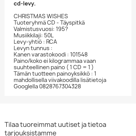
cd-levy.
CHRISTMAS WISHES
Tuoteryhmä CD - Täyspitkä
Valmistusvuosi: 195?
Musiikkilaji: 50L
Levy-yhtiö : RCA
Levyn tunnus :
Kanen varastokoodi : 101548
Paino/koko ei kilogrammaa vaan
suuhteellinen paino ( 1 CD = 1 )
Tämän tuotteen painoyksikkö : 1
mahdollisella viivakoodilla lisätietoja
Googlella 0828767304328
Tilaa tuoreimmat uutiset ja tietoa
tarjouksistamme