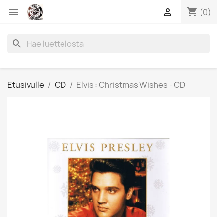
shopping_cart


(0)
search
Etusivulle
CD
Elvis : Christmas Wishes - CD