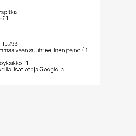
spitkä
3-61
: 102931
ammaa vaan suuhteellinen paino ( 1
yksikkö : 1
dilla lisätietoja Googlella