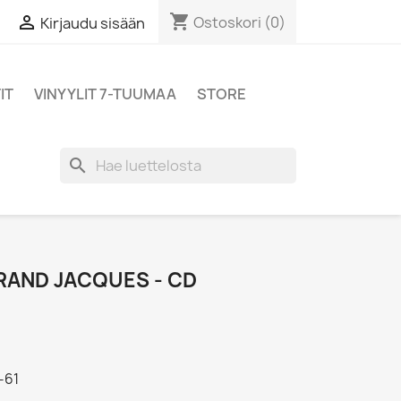
shopping_cart

Ostoskori
(0)
Kirjaudu sisään
IT
VINYYLIT 7-TUUMAA
STORE
search
RAND JACQUES - CD
-61