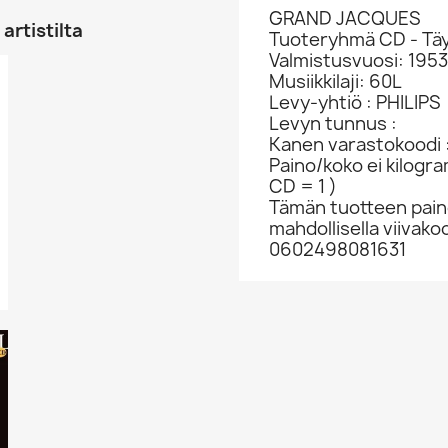
GRAND JACQUES
artistilta
Tuoteryhmä CD - Täy
Valmistusvuosi: 195
Musiikkilaji: 60L
Levy-yhtiö : PHILIPS
Levyn tunnus :
Kanen varastokoodi 
Paino/koko ei kilogr
CD = 1 )
Tämän tuotteen paino
mahdollisella viivakoo
0602498081631