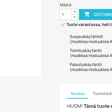
Määrä

OSTOSKO

Tuote varastossa, heti 
Suojauskäytännöt
(muokkaa moduulissa A
Toimituskäytäntö
(muokkaa moduulissa A
Palautuskäytäntö
(muokkaa moduulissa A
Kuvaus
Tuotetied
HUOM!
Tämä tuote o