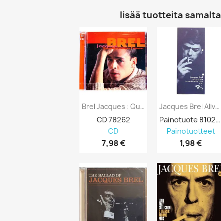
lisää tuotteita samalta 
Brel Jacques : Quand On N'a Que L'amour...
Jacques Brel Alive And Well 1970’s LP Ja...
CD 78262
Painotuote 810251
CD
Painotuotteet
7,98 €
1,98 €