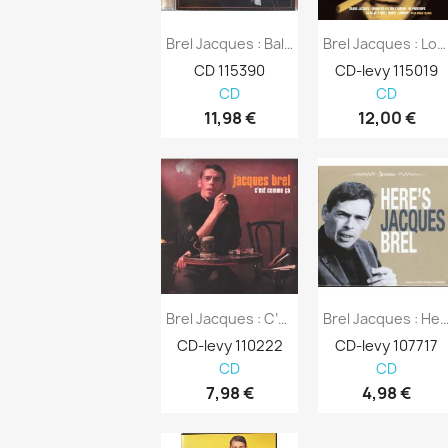
Brel Jacques : Ballad Of Jacques Brel...
Brel Jacques : Long Play Collection 5...
CD 115390
CD-levy 115019
CD
CD
11,98 €
12,00 €
Brel Jacques : C’est Comme Ca 2cd - CD
Brel Jacques : Here’s ( 19 Laulua
CD-levy 110222
CD-levy 107717
CD
CD
7,98 €
4,98 €