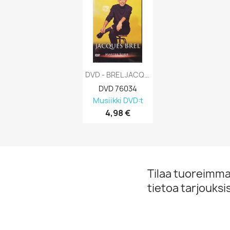
DVD - BREL JACQUES : MASTER SERIE 2006...
DVD 76034
Musiikki DVD:t
4,98 €
Tilaa tuoreimmat
tietoa tarjouks