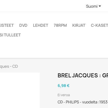

Suomi
LISTEET
DVD
LEHDET
78RPM
KIRJAT
C-KASET
SI TULLEET
cques - CD
BREL JACQUES : G
6,98 €
Ei veroa
CD - PHILIPS - vuodelta :1953