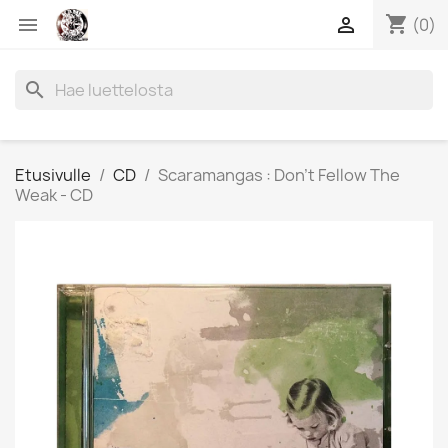
shopping_cart


(0)
search
Etusivulle
CD
Scaramangas : Don’t Fellow The
Weak - CD