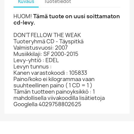
Kuvaus
Tuotetiedot
HUOM!
Tämä tuote on uusi soittamaton
cd-levy.
DON’T FELLOW THE WEAK
Tuoteryhmä CD - Täyspitkä
Valmistusvuosi: 2007
Musiikkilaji: SF 2000-2015
Levy-yhtiö : EDEL
Levyn tunnus :
Kanen varastokoodi : 105833
Paino/koko ei kilogrammaa vaan
suuhteellinen paino ( 1 CD = 1 )
Tämän tuotteen painoyksikkö : 1
mahdollisella viivakoodilla lisätietoja
Googlella 4029758802625