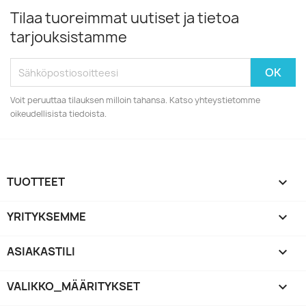
Tilaa tuoreimmat uutiset ja tietoa
tarjouksistamme
Voit peruuttaa tilauksen milloin tahansa. Katso yhteystietomme
oikeudellisista tiedoista.
TUOTTEET

YRITYKSEMME

ASIAKASTILI

VALIKKO_MÄÄRITYKSET
keyboard_arrow_down