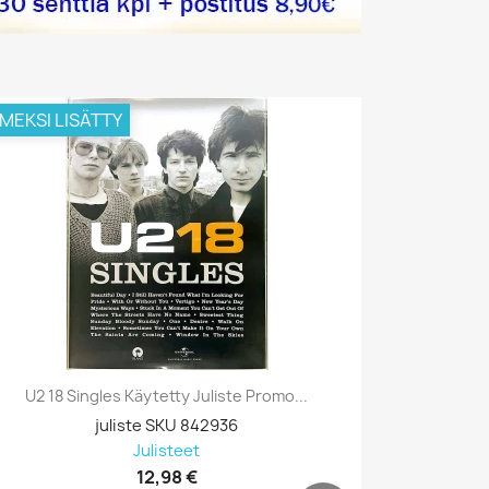
IMEKSI LISÄTTY
VIIMEKSI L
U2 18 Singles Käytetty Juliste Promo...
Prodigy, B
juliste SKU 842936
Julisteet
12,98 €