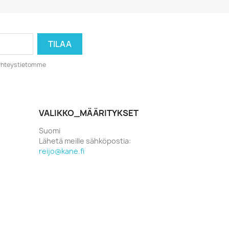
o yhteystietomme
VALIKKO_MÄÄRITYKSET
Suomi
Lähetä meille sähköpostia:
reijo@kane.fi