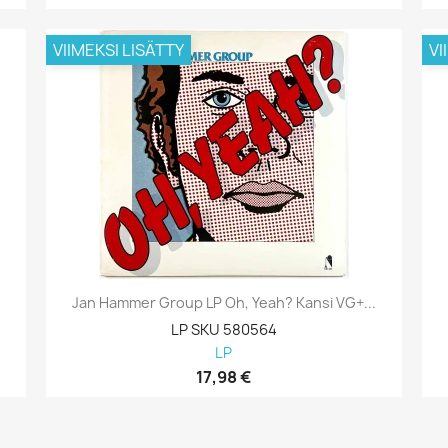
VIIMEKSI LISÄTTY
VI
Jan Hammer Group LP Oh, Yeah? Kansi VG+...
LP SKU 580564
LP
17,98 €