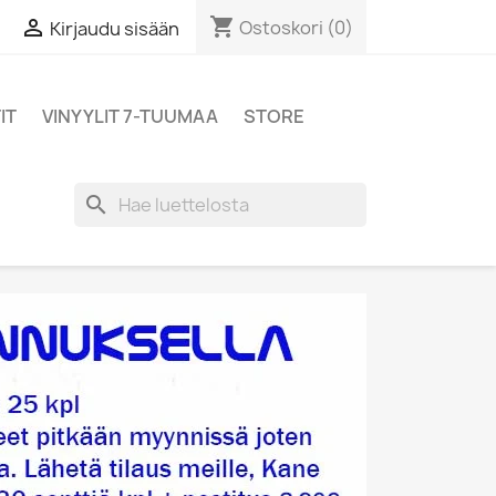
shopping_cart

Ostoskori
(0)
Kirjaudu sisään
IT
VINYYLIT 7-TUUMAA
STORE
search