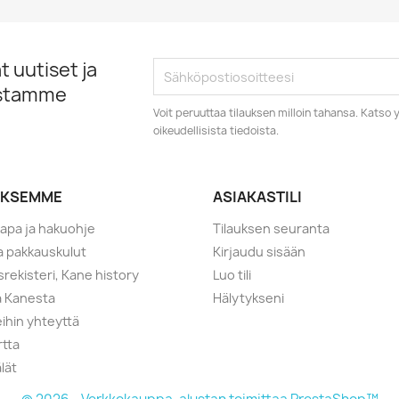
 uutiset ja
istamme
Voit peruuttaa tilauksen milloin tahansa. Kats
oikeudellisista tiedoista.
YKSEMME
ASIAKASTILI
tapa ja hakuohje
Tilauksen seuranta
ja pakkauskulut
Kirjaudu sisään
srekisteri, Kane history
Luo tili
a Kanesta
Hälytykseni
ihin yhteyttä
rtta
lät