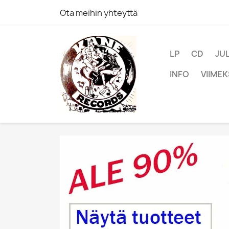
Ota meihin yhteyttä
LP
CD
JU
INFO
VIIMEK