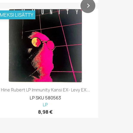
IMEKSI LISÄTTY
VIIMEKSI L
Hine Rubert LP Immunity Kansi EX- Levy EX...
Hine Rube
LP SKU 580563
LP
8,98 €