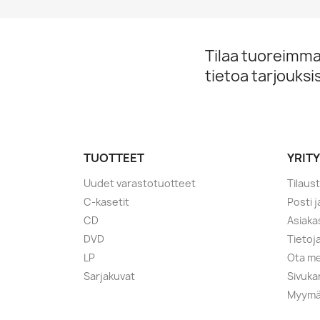
Tilaa tuoreimmat
tietoa tarjouks
TUOTTEET
YRIT
Uudet varastotuotteet
Tilaus
C-kasetit
Posti 
CD
Asiaka
DVD
Tietoj
LP
Ota me
Sarjakuvat
Sivuka
Myymä