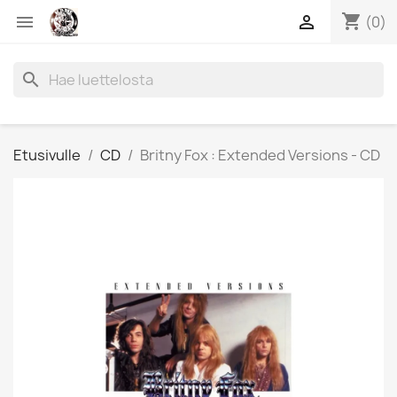
shopping_cart


(0)
search
Etusivulle
CD
Britny Fox : Extended Versions - CD