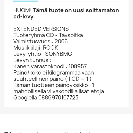
HUOM!
Tämä tuote on uusi soittamaton
cd-levy.
EXTENDED VERSIONS
Tuoteryhmä CD - Täyspitkä
Valmistusvuosi: 2006
Musiikkilaji: ROCK
Levy-yhtiö : SONYBMG
Levyn tunnus :
Kanen varastokoodi : 108957
Paino/koko ei kilogrammaa vaan
suuhteellinen paino ( 1 CD = 1 )
Tämän tuotteen painoyksikkö : 1
mahdollisella viivakoodilla lisätietoja
Googlella 0886970107723