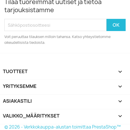
Tilaa tuoreimmat uutiset ja tietoa
tarjouksistamme
Voit peruuttaa tilauksen milloin tahansa. Katso yhteystietomme
oikeudellisista tiedoista.
TUOTTEET

YRITYKSEMME

ASIAKASTILI

VALIKKO_MÄÄRITYKSET
keyboard_arrow_down
© 2026 - Verkkokauppa-alustan toimittaa PrestaShop™