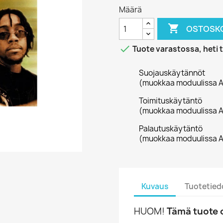
Määrä

OSTOSKO

Tuote varastossa, heti 
Suojauskäytännöt
(muokkaa moduulissa A
Toimituskäytäntö
(muokkaa moduulissa A
Palautuskäytäntö
(muokkaa moduulissa A
Kuvaus
Tuotetied
HUOM!
Tämä tuote o