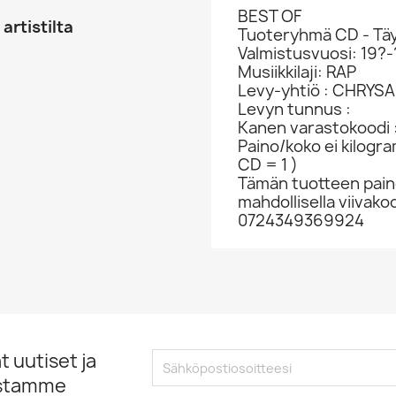
BEST OF
artistilta
Tuoteryhmä CD - Täy
Valmistusvuosi: 19?-
Musiikkilaji: RAP
Levy-yhtiö : CHRYSA
Levyn tunnus :
Kanen varastokoodi :
Paino/koko ei kilogr
CD = 1 )
Tämän tuotteen paino
mahdollisella viivakoo
0724349369924
 uutiset ja
istamme