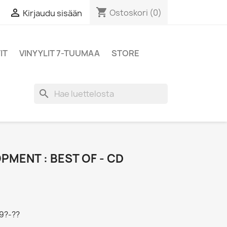
shopping_cart

Ostoskori
(0)
Kirjaudu sisään
IT
VINYYLIT 7-TUUMAA
STORE
search
MENT : BEST OF - CD
19?-??