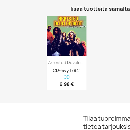
lisää tuotteita samalta 
Arrested Development : Greatest Hits - CD
CD-levy 17841
CD
6,98 €
Tilaa tuoreimmat
tietoa tarjouks