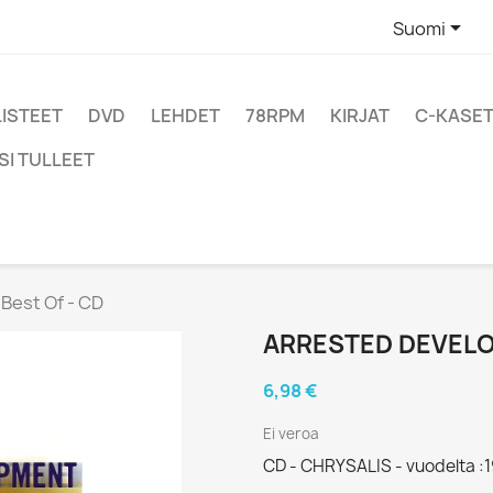

Suomi
LISTEET
DVD
LEHDET
78RPM
KIRJAT
C-KASET
SI TULLEET
Best Of - CD
ARRESTED DEVELOP
6,98 €
Ei veroa
CD - CHRYSALIS - vuodelta :