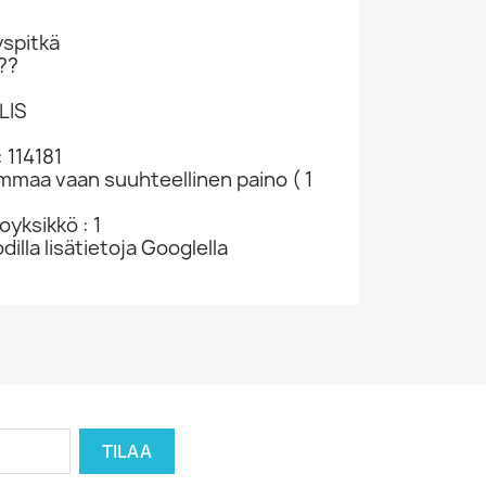
spitkä
??
LIS
 114181
ammaa vaan suuhteellinen paino ( 1
yksikkö : 1
dilla lisätietoja Googlella