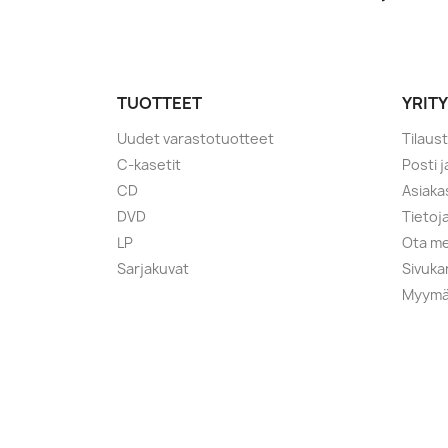
TUOTTEET
YRIT
Uudet varastotuotteet
Tilaus
C-kasetit
Posti 
CD
Asiaka
DVD
Tietoj
LP
Ota me
Sarjakuvat
Sivuka
Myymä