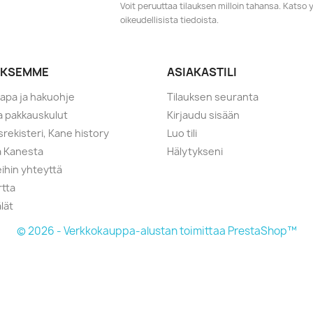
Voit peruuttaa tilauksen milloin tahansa. Kats
oikeudellisista tiedoista.
YKSEMME
ASIAKASTILI
tapa ja hakuohje
Tilauksen seuranta
ja pakkauskulut
Kirjaudu sisään
srekisteri, Kane history
Luo tili
a Kanesta
Hälytykseni
ihin yhteyttä
rtta
lät
© 2026 - Verkkokauppa-alustan toimittaa PrestaShop™