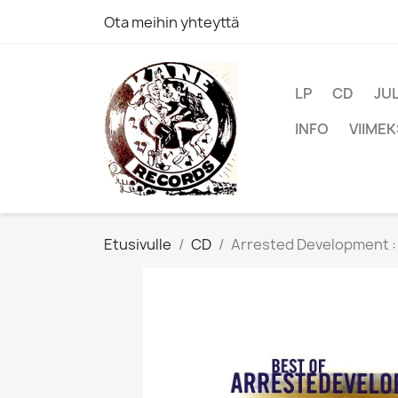
Ota meihin yhteyttä
LP
CD
JU
INFO
VIIMEK
Etusivulle
CD
Arrested Development : 