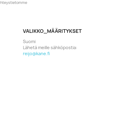
o yhteystietomme
VALIKKO_MÄÄRITYKSET
Suomi
Lähetä meille sähköpostia:
reijo@kane.fi