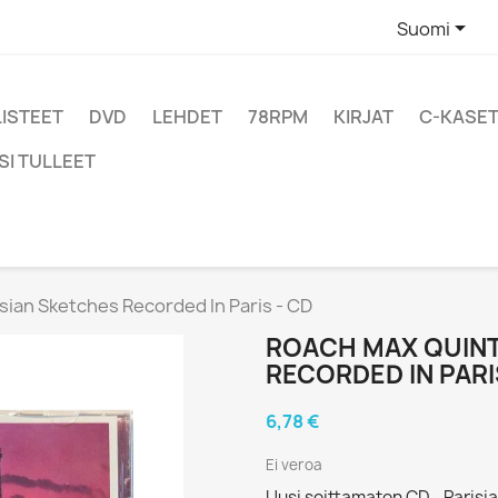

Suomi
LISTEET
DVD
LEHDET
78RPM
KIRJAT
C-KASET
SI TULLEET
sian Sketches Recorded In Paris - CD
ROACH MAX QUINT
RECORDED IN PARI
6,78 €
Ei veroa
Uusi soittamaton CD - Parisi