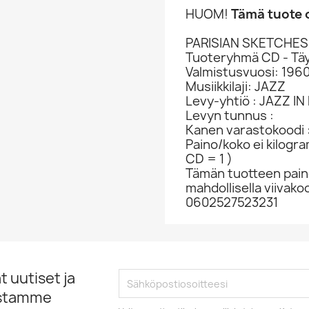
HUOM!
Tämä tuote o
PARISIAN SKETCHES
Tuoteryhmä CD - Täy
Valmistusvuosi: 196
Musiikkilaji: JAZZ
Levy-yhtiö : JAZZ IN
Levyn tunnus :
Kanen varastokoodi :
Paino/koko ei kilogr
CD = 1 )
Tämän tuotteen paino
mahdollisella viivakoo
0602527523231
 uutiset ja
istamme