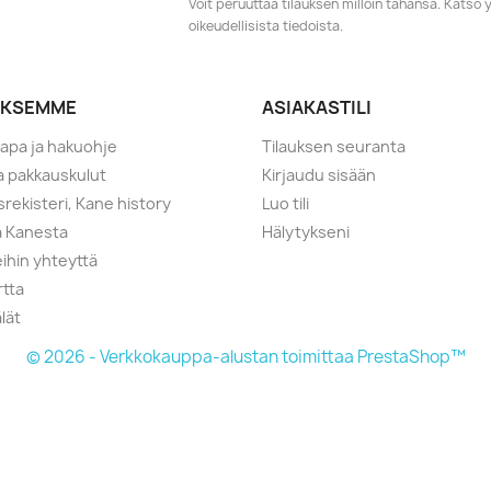
Voit peruuttaa tilauksen milloin tahansa. Kats
oikeudellisista tiedoista.
YKSEMME
ASIAKASTILI
tapa ja hakuohje
Tilauksen seuranta
ja pakkauskulut
Kirjaudu sisään
srekisteri, Kane history
Luo tili
a Kanesta
Hälytykseni
ihin yhteyttä
rtta
lät
© 2026 - Verkkokauppa-alustan toimittaa PrestaShop™