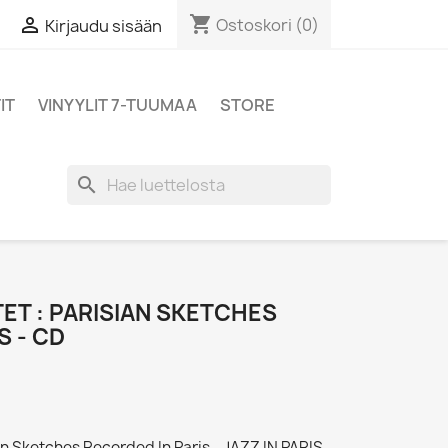
shopping_cart

Ostoskori
(0)
Kirjaudu sisään
IT
VINYYLIT 7-TUUMAA
STORE
search
ET : PARISIAN SKETCHES
S - CD
an Sketches Recorded In Paris - JAZZ IN PARIS