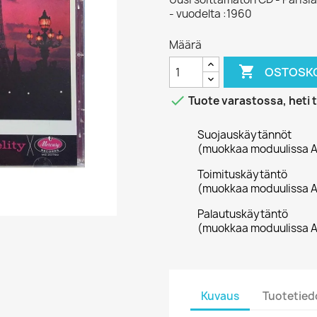
- vuodelta :1960
Määrä

OSTOSKO

Tuote varastossa, heti 
Suojauskäytännöt
(muokkaa moduulissa A
Toimituskäytäntö
(muokkaa moduulissa A
Palautuskäytäntö
(muokkaa moduulissa A
Kuvaus
Tuotetied