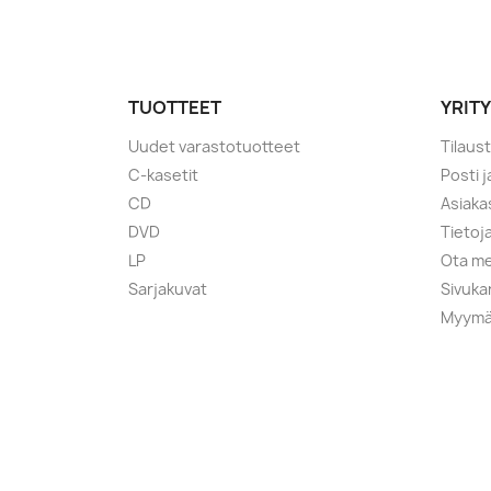
TUOTTEET
YRIT
Uudet varastotuotteet
Tilaus
C-kasetit
Posti 
CD
Asiaka
DVD
Tietoj
LP
Ota me
Sarjakuvat
Sivuka
Myymä