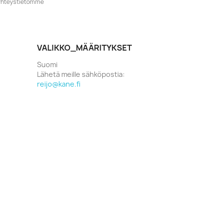
o yhteystietomme
VALIKKO_MÄÄRITYKSET
Suomi
Lähetä meille sähköpostia:
reijo@kane.fi