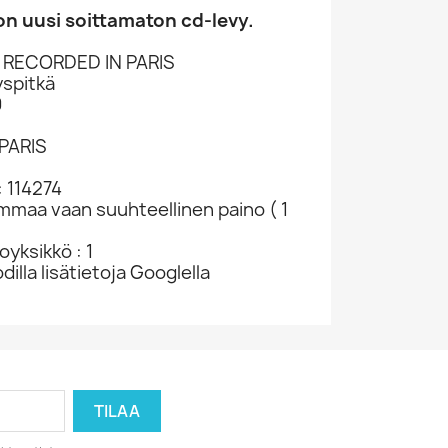
n uusi soittamaton cd-levy.
 RECORDED IN PARIS
spitkä
0
 PARIS
 114274
ammaa vaan suuhteellinen paino ( 1
yksikkö : 1
dilla lisätietoja Googlella