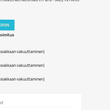
RIIN
toimitus
siakkaan vakuuttaminen)
siakkaan vakuuttaminen)
siakkaan vakuuttaminen)
ot