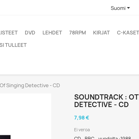

Suomi
LISTEET
DVD
LEHDET
78RPM
KIRJAT
C-KASET
SI TULLEET
Of Singing Detective - CD
SOUNDTRACK : OTH
DETECTIVE - CD
7,98 €
Ei veroa
CD - BBC - vuodelta :1988