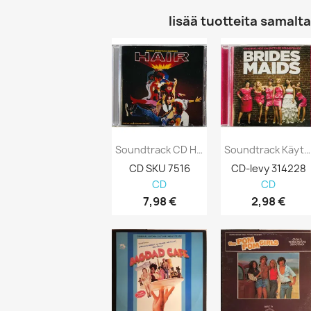
lisää tuotteita samalta 
Soundtrack CD Hair CD
Soundtrack Käytetty CD Brides Maids Kansi...
CD SKU 7516
CD-levy 314228
CD
CD
7,98 €
2,98 €