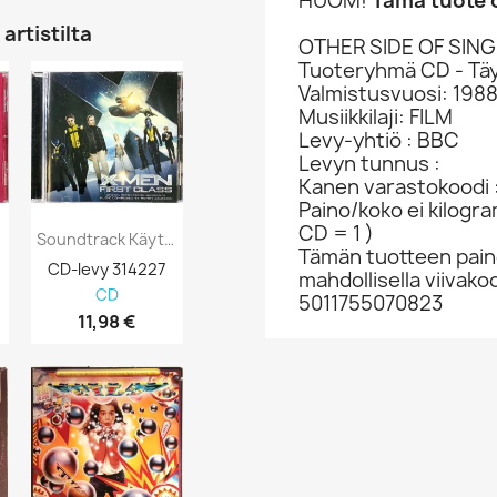
HUOM!
Tämä tuote o
artistilta
OTHER SIDE OF SIN
Tuoteryhmä CD - Täy
Valmistusvuosi: 198
Musiikkilaji: FILM
Levy-yhtiö : BBC
Levyn tunnus :
Kanen varastokoodi 
Paino/koko ei kilogr
CD = 1 )
Soundtrack Käytetty CD X-Men First Class...
Soundtrack Composed By David Buckley...
Tämän tuotteen paino
CD-levy 314227
CD-levy 315208
CD-levy 370
mahdollisella viivakoo
CD
CD
CD
5011755070823
11,98 €
2,98 €
0,98 €