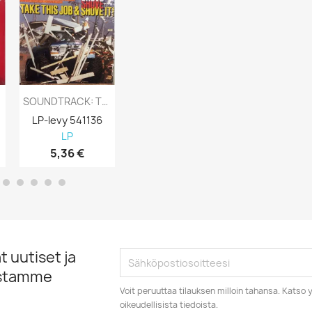
SOUNDTRACK: TAKE THIS JOB AND SHOVE IT! - LP
SOUNDTRACK: LE RETOUR DE MARTIN GUERRE /...
LP-levy 541136
LP-levy 541105
LP-levy 5411
LP
LP
LP
5,36 €
5,67 €
5,36 €
 uutiset ja
istamme
Voit peruuttaa tilauksen milloin tahansa. Kats
oikeudellisista tiedoista.