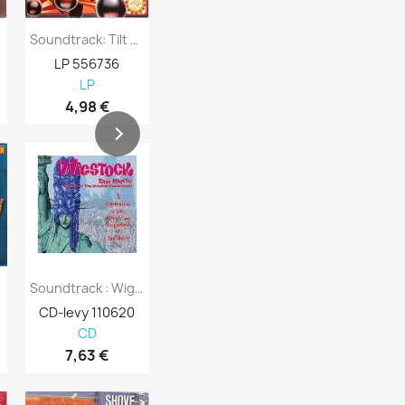
Levy...
Soundtrack: Tilt Kansi EX- Levy EX-...
Broadway Musical: George M! Kansi VG-...
LP 556736
LP 556735
LP 556731
LP
LP
LP
4,98 €
8,98 €
4,01 €
D
Soundtrack : Wigstock The Movie - CD
Soundtrack : Ali G Indahouse - CD
CD-levy 110620
CD-levy 108800
CD-levy 100
CD
CD
CD
7,63 €
5,08 €
5,10 €