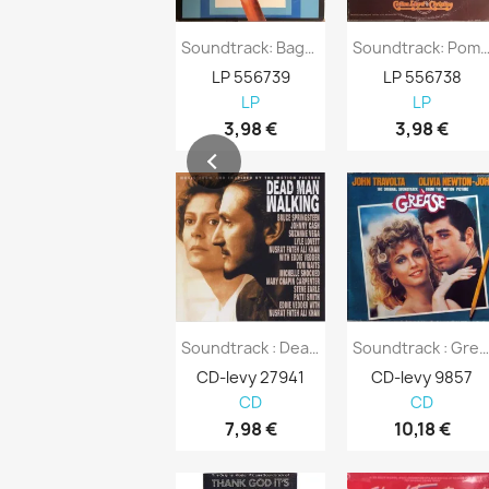
Soundtrack: Bagdad Cafe Kansi G+ Levy EX...
Soundtrack: Pom Pom Girls Kansi VG- 
LP 556739
LP 556738
LP
LP
3,98 €
3,98 €
Soundtrack : Dead Man Walking - CD
Soundtrack : Grease - C
CD-levy 27941
CD-levy 9857
CD
CD
7,98 €
10,18 €