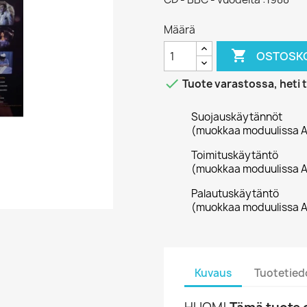
Määrä

OSTOSKO

Tuote varastossa, heti 
Suojauskäytännöt
(muokkaa moduulissa A
Toimituskäytäntö
(muokkaa moduulissa A
Palautuskäytäntö
(muokkaa moduulissa A
Kuvaus
Tuotetied