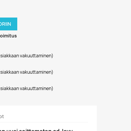
RIIN
toimitus
siakkaan vakuuttaminen)
siakkaan vakuuttaminen)
siakkaan vakuuttaminen)
ot