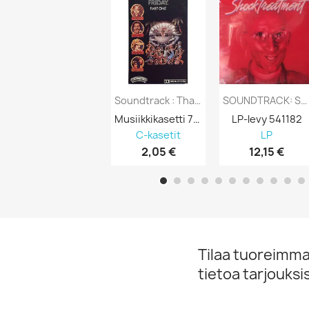
Soundtrack : Thank God It’s Friday P.1 -...
SOUNDTRACK: SHOCK TREATMENT - LP
Musiikkikasetti 750504
LP-levy 541182
C-kasetit
LP
2,05 €
12,15 €
Tilaa tuoreimmat
tietoa tarjouks