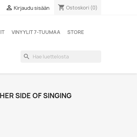
shopping_cart

Ostoskori
(0)
Kirjaudu sisään
IT
VINYYLIT 7-TUUMAA
STORE
search
ER SIDE OF SINGING