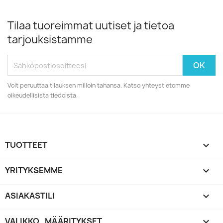
Tilaa tuoreimmat uutiset ja tietoa
tarjouksistamme
Voit peruuttaa tilauksen milloin tahansa. Katso yhteystietomme
oikeudellisista tiedoista.
TUOTTEET

YRITYKSEMME

ASIAKASTILI

VALIKKO_MÄÄRITYKSET
keyboard_arrow_down