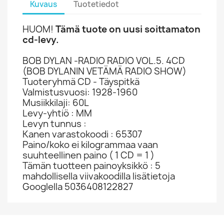
Kuvaus
Tuotetiedot
HUOM!
Tämä tuote on uusi soittamaton
cd-levy.
BOB DYLAN -RADIO RADIO VOL.5. 4CD
(BOB DYLANIN VETÄMÄ RADIO SHOW)
Tuoteryhmä CD - Täyspitkä
Valmistusvuosi: 1928-1960
Musiikkilaji: 60L
Levy-yhtiö : MM
Levyn tunnus :
Kanen varastokoodi : 65307
Paino/koko ei kilogrammaa vaan
suuhteellinen paino ( 1 CD = 1 )
Tämän tuotteen painoyksikkö : 5
mahdollisella viivakoodilla lisätietoja
Googlella 5036408122827