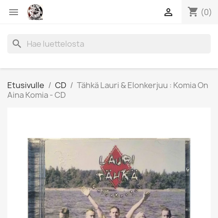
shopping_cart


(0)
search
Etusivulle
CD
Tähkä Lauri & Elonkerjuu : Komia On
Aina Komia - CD