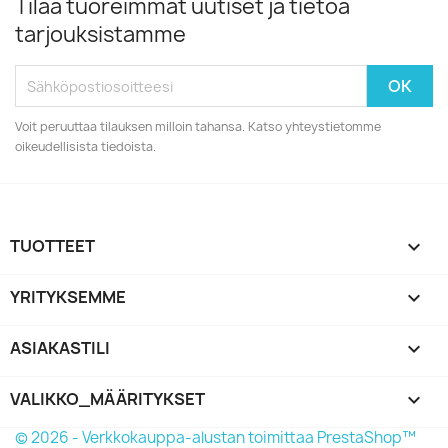
Tilaa tuoreimmat uutiset ja tietoa
tarjouksistamme
Voit peruuttaa tilauksen milloin tahansa. Katso yhteystietomme
oikeudellisista tiedoista.
TUOTTEET

YRITYKSEMME

ASIAKASTILI

VALIKKO_MÄÄRITYKSET
keyboard_arrow_down
© 2026 - Verkkokauppa-alustan toimittaa PrestaShop™